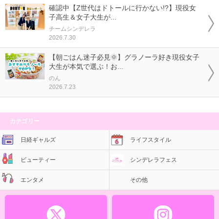
確認中【Z世代はドトールに行かない!?】現役女
子高生＆女子大生が...
チームシンデレラ
2026.7.30
【朝ごはん迷子必見🌞】グラノーラ好き現役女子
大生が本気で選ぶ！お...
のん
2026.7.23
カテゴリー
日経ギャルズ
ライフスタイル
ビューティー
シンデレラフェス
エンタメ
その他