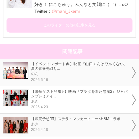
好き！ にこちゅう。みんなと笑顔に（´-`）.｡oO
Twitter：
@mahi_Jkemr
このライターの他の記事を見る
関連記事
【イベントレポート🎤】映画『山口くんはワルくない』
夏の青春先取り...
のん
2026.6.16
【豪華ゲスト登壇✨】映画『プラダを着た悪魔2』ジャパ
ンプレミアイ...
あき
2026.4.23
【即完予想❤️‍🔥】ステラ・マッカートニー×H&Mコラボ...
あき
2026.4.18