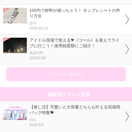
100均で材料が揃っちゃう！ キンブレシートの作
り方🌼
ほの
2020.10.14
アイドル現場で使える❤《コール》を覚えてライ
ブに行こう！使用頻度順にご紹介！
あみのｻﾝ
2019.9.28
ランキング一覧を見る
編集部オススメ記事
【推し活】可愛いと大容量どちらも叶える現場用
バッグ特集💝
のん
2026.8.6