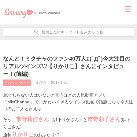
なんと！ミクチャのファン40万人Σ(ﾟДﾟ)今大注目の
リアルツインズ♡【りかりこ】さんにインタビュ
ー！(前編)
まぴろ
2017.1.31
イケメン／カワイイ
JKで知らない人はいないと言うほどの人気動画アプリ
『MixChannel』で、かわいすぎるツインズ動画で話題になり今大注
目のお二人と言えば…
市野莉佳さん
市野莉子さん
そう、
（以下りかさん）と
(以下
りこさん)
りかりこ
通称
のおふたり♡