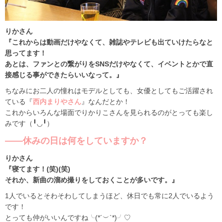
りかさん
『これからは動画だけやなくて、雑誌やテレビも出ていけたらなと
思ってます！
あとは、ファンとの繋がりをSNSだけやなくて、イベントとかで直
接感じる事ができたらいいなって。』
ちなみにお二人の憧れはモデルとしても、女優としてもご活躍され
ている『
西内まりやさん
』なんだとか！
これからいろんな場面でりかりこさんを見られるのがとっても楽し
みです（╹◡╹）
――休みの日は何をしていますか？
りかさん
『寝てます！(笑)(笑)
それか、新曲の溜め撮りをしておくことが多いです。』
1人でいるとそわそわしてしまうほど、休日でも常に2人でいるよう
です！
とっても仲がいいんですね╰(*´︶`*)╯♡