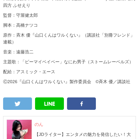
四方 ふせえり
監督：守屋健太郎
脚本：高橋ナツコ
原作：斉木 優『山口くんはワルくない』（講談社「別冊フレンド」
連載）
音楽：遠藤浩二
主題歌：「ビーマイベイベー」なにわ男子
（ストームレーベルズ）
配給：アスミック・エース
Ⓒ2026『山口くんはワルくない』製作委員会 ©斉木 優／講談社
のん
【JDライター】エンタメの魅力を発信したい！大