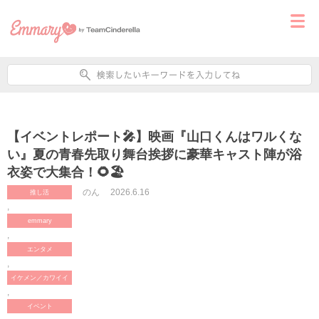
【イベントレポート🎤】映画『山口くんはワルくな
い』夏の青春先取り舞台挨拶に豪華キャスト陣が浴
衣姿で大集合！🌻🏖️
のん
2026.6.16
推し活
,
emmary
,
エンタメ
,
イケメン／カワイイ
,
イベント