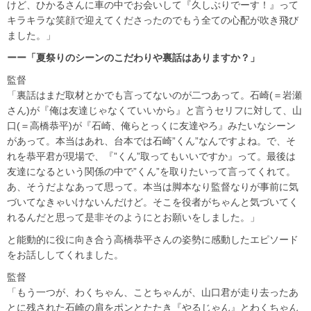
けど、ひかるさんに車の中でお会いして『久しぶりでーす！』って
キラキラな笑顔で迎えてくださったのでもう全ての心配が吹き飛び
ました。」
ーー「夏祭りのシーンのこだわりや裏話はありますか？」
監督
「裏話はまだ取材とかでも言ってないのが二つあって。石崎(＝岩瀬
さん)が『俺は友達じゃなくていいから』と言うセリフに対して、山
口(＝高橋恭平)が『石崎、俺らとっくに友達やろ』みたいなシーン
があって。本当はあれ、台本では石崎”くん”なんですよね。で、そ
れを恭平君が現場で、『”くん”取ってもいいですか』って。最後は
友達になるという関係の中で”くん”を取りたいって言ってくれて。
あ、そうだよなあって思って。本当は脚本なり監督なりが事前に気
づいてなきゃいけないんだけど。そこを役者がちゃんと気づいてく
れるんだと思って是非そのようにとお願いをしました。」
と能動的に役に向き合う高橋恭平さんの姿勢に感動したエピソード
をお話ししてくれました。
監督
「もう一つが、わくちゃん、ことちゃんが、山口君が走り去ったあ
とに残された石崎の肩をポンとたたき『やるじゃん』とわくちゃん