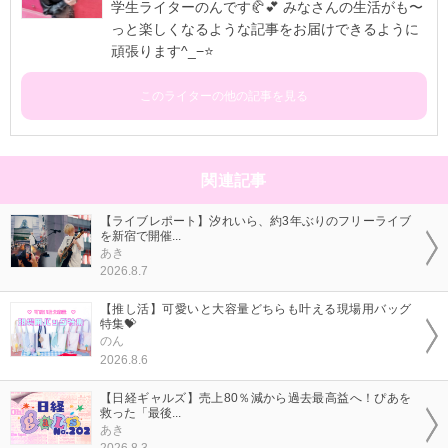
学生ライターのんです🥐💕 みなさんの生活がも〜
っと楽しくなるような記事をお届けできるように
頑張ります^_−⭐
このライターの他の記事を見る
関連記事
【ライブレポート】汐れいら、約3年ぶりのフリーライブ
を新宿で開催...
あき
2026.8.7
【推し活】可愛いと大容量どちらも叶える現場用バッグ
特集💝
のん
2026.8.6
【日経ギャルズ】売上80％減から過去最高益へ！ぴあを
救った「最後...
あき
2026.8.3