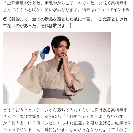
「全部素敵やけどね、素敵やからこそ一本ですね」と呟く高橋恭平
さんにふふふと暖かい笑いが広がります。結果は7キュンポイント🫰
⑤【射的にて、全ての景品を落とした後に一言、「まだ落としきれ
てないのがあった、それは君だよ」】
どう？どう？とステージから落ちそうなくらいに仰け反る高橋恭平
さんに会場は大爆笑。その後も「これめちゃくちゃよくないっす
か？どうよコレ？俺ドンピシャっすわ正直」と盛り上げる。結果は6
キュンポイント。女性陣にはいまいち刺さらなかったようで上坂さ