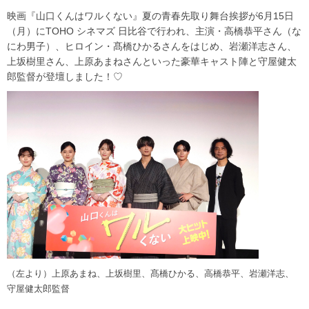
映画『山口くんはワルくない』夏の青春先取り舞台挨拶が6月15日
（月）にTOHO シネマズ 日比谷で行われ、主演・高橋恭平さん（な
にわ男子）、ヒロイン・髙橋ひかるさんをはじめ、岩瀬洋志さん、
上坂樹里さん、上原あまねさんといった豪華キャスト陣と守屋健太
郎監督が登壇しました！♡
（左より）上原あまね、上坂樹里、髙橋ひかる、高橋恭平、岩瀬洋志、
守屋健太郎監督