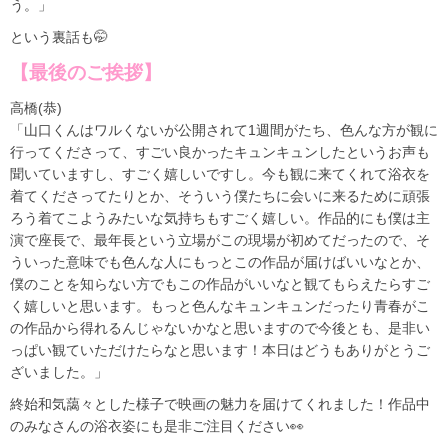
う。」
という裏話も🤭
【最後のご挨拶】
高橋(恭)
「山口くんはワルくないが公開されて1週間がたち、色んな方が観に
行ってくださって、すごい良かったキュンキュンしたというお声も
聞いていますし、すごく嬉しいですし。今も観に来てくれて浴衣を
着てくださってたりとか、そういう僕たちに会いに来るために頑張
ろう着てこようみたいな気持ちもすごく嬉しい。作品的にも僕は主
演で座長で、最年長という立場がこの現場が初めてだったので、そ
ういった意味でも色んな人にもっとこの作品が届けばいいなとか、
僕のことを知らない方でもこの作品がいいなと観てもらえたらすご
く嬉しいと思います。もっと色んなキュンキュンだったり青春がこ
の作品から得れるんじゃないかなと思いますので今後とも、是非い
っぱい観ていただけたらなと思います！本日はどうもありがとうご
ざいました。」
終始和気藹々とした様子で映画の魅力を届けてくれました！作品中
のみなさんの浴衣姿にも是非ご注目ください👀