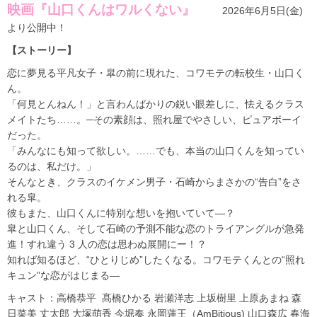
映画『山口くんはワルくない』
2026年6月5日(金)
より公開中！
【ストーリー】
恋に夢見る平凡女子・皐の前に現れた、コワモテの転校生・山口く
ん。
「何見とんねん！」と言わんばかりの鋭い眼差しに、怯えるクラス
メイトたち……。─その素顔は、照れ屋でやさしい、ピュアボーイ
だった。
「みんなにも知って欲しい。……でも、本当の山口くんを知ってい
るのは、私だけ。」
そんなとき、クラスのイケメン男子・石崎からまさかの“告白”をさ
れる皐。
彼もまた、山口くんに特別な想いを抱いていて—？
皐と山口くん、そして石崎の予測不能な恋のトライアングルが急発
進！すれ違う 3 人の恋は思わぬ展開にー！？
知れば知るほど、“ひとりじめ”したくなる。コワモテくんとの“照れ
キュン”な恋がはじまる―
キャスト：高橋恭平 髙橋ひかる 岩瀬洋志 上坂樹里 上原あまね 森
日菜美 丈太郎 大塚萌香 今堀奏 永岡蓮王
（AmBitious)
山口森広 春海