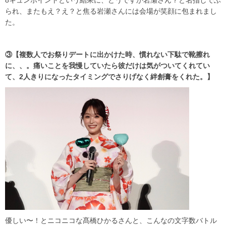
8キュンポイントという結果に、どうですか岩瀬さん？と名指しでふ
られ、またもえ？え？と焦る岩瀬さんには会場が笑顔に包まれまし
た。
③【複数人でお祭りデートに出かけた時、慣れない下駄で靴擦れ
に、、。痛いことを我慢していたら彼だけは気がついてくれてい
て、2人きりになったタイミングでさりげなく絆創膏をくれた。】
優しい〜！とニコニコな髙橋ひかるさんと、こんなの文字数バトル