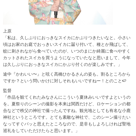
上原
「私は、久しぶりにおっきなスイカにかぶりつきたいなと。小さい
頃はお家のお庭でおっきいスイカに齧り付いて、種とか飛ばして、
蚊に刺されながら食べていたのが、いつのまにか綺麗に食べやすく
カットされたスイカを買うようになっていたなと思いまして、今年
は久しぶりにおっきなスイカにかぶり付くのが楽しみです。」
途中『かわいい〜』と呟く髙橋ひかるさんの姿も。割るところから
ですか？という問いかけに対しそれもいいですねー！とのこと🍉
監督
「作品を観てくれたみなさんにこういう夏休みいいですよというの
を。夏祭りのシーンの撮影を本来は関西だけど、ロケーションの都
合などで秩父の神社で撮ったんですね。観光地としても有名な小鹿
神社というところです。とても素敵な神社で、このシーン撮りたい
なってすぐパッと思えたところなので、是非もしよろしければ聖地
巡礼をしていただけたらと思います。」