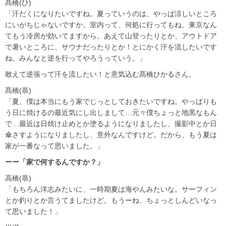
髙橋(ひ)
「汗だくになりたいですね。夏っていうのは、やっぱ涼しいところ
にいがちじゃないですか。室内って、何処に行ってもね、東京なん
てもう冷房が効いてますから。あえて山登ったりとか、アウトドア
で暑いところに、サウナだったりとか！とにかく汗を流したいです
ね。みんなと逆を行ってやろうっていう。」
敢えて逆張って汗を流したい！と意気込む髙橋ひかるさん。
髙橋(恭)
「夏、僕は本当にもう家でじっとしておきたいですね。やっぱりも
う日に焼けるの最近気にし出しまして…元々僕ちょっと地黒なもん
で…最近は日焼け止めとか塗るようになりましたし、撮影中とか日
傘さすようになりましたし、意外なんですけど。だから、もう夏は
家が一番なって思いました。」
ーー「家で何するんですか？」
高橋(恭)
「もちろん洋志みたいに、一時期夏は海やんみたいな。サーフィン
とか釣りとか言うてましたけど。もうーね、ちょっとしんどいなっ
て思いました！」