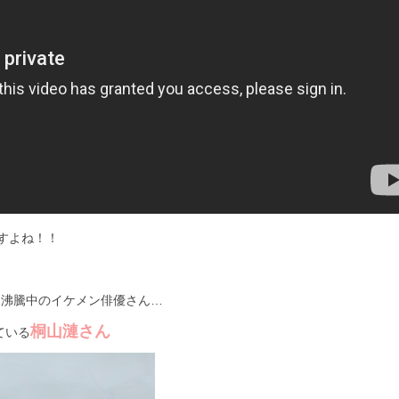
すよね！！
題沸騰中のイケメン俳優さん…
桐山漣さん
ている