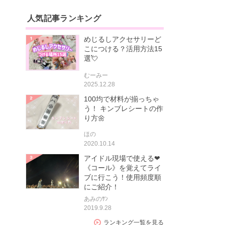
人気記事ランキング
めじるしアクセサリーど
こにつける？活用方法15
選💘
むーみー
2025.12.28
100均で材料が揃っちゃ
う！ キンブレシートの作
り方🌼
ほの
2020.10.14
アイドル現場で使える❤
《コール》を覚えてライ
ブに行こう！使用頻度順
にご紹介！
あみのｻﾝ
2019.9.28
ランキング一覧を見る