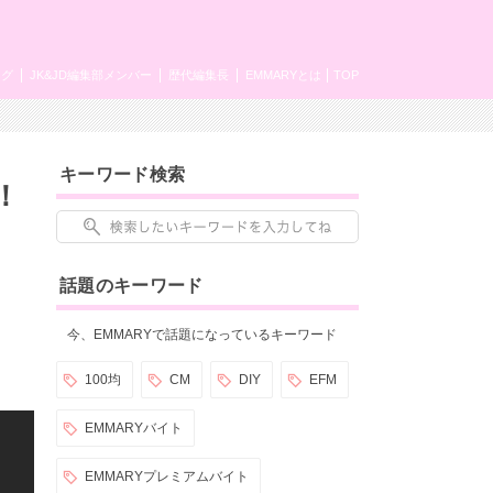
ング
JK&JD編集部メンバー
歴代編集長
EMMARYとは
TOP
キーワード検索
！
話題のキーワード
今、EMMARYで話題になっているキーワード
100均
CM
DIY
EFM
EMMARYバイト
EMMARYプレミアムバイト