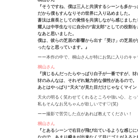
『そうですね、僕は三人と共演するシーンも多かっ
だから僕もすんなりその世界に入り込めました。
蒼汰は座長としての覚悟を共演しながら感じました
耀人は中学生なりに自分の“宙太郎”としての役割
なあと思いました。
僕は、彼らの芝居の影響から出す「受け」の芝居が
ったなと思っています。』
ーー本作の中で、桐山さんが特にお気に入りのキャ
桐山さん
『演じるんだったらやっぱり白子が一番ですが、犲の
犲のみんなは、それぞれ魅力的な個性があるので。
あとはやっぱり“天火”が見た目だけじゃなくマイ
天火の明るく笑わせてくれるところや強い心、とっ
私もそんなお兄ちゃんが欲しいです♡(笑)
ーー撮影で苦労した点があれば教えてください！
桐山さん
『とあるシーンで右目が飛び出ているような感じに
なので、あまり瞬きが出来なくて目にゴミが入ると