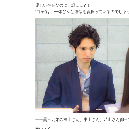
優しい存在なのに、謎……??!
“白子”は、一体どんな運命を背負っているのでしょうか
ーー曇三兄弟の福士さん、中山さん、若山さん御三
桐山さん