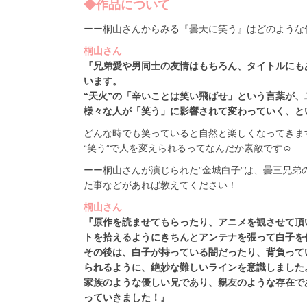
◆作品について
ーー桐山さんからみる『曇天に笑う』はどのような
桐山さん
『兄弟愛や男同士の友情はもちろん、タイトルにも
います。
“天火”の「辛いことは笑い飛ばせ」という言葉が、
様々な人が「笑う」に影響されて変わっていく、と
どんな時でも笑っていると自然と楽しくなってきま
“笑う”で人を変えられるってなんだか素敵です☺
ーー桐山さんが演じられた”金城白子”は、曇三兄
た事などがあれば教えてください！
桐山さん
『原作を読ませてもらったり、アニメを観させて頂
トを拾えるようにきちんとアンテナを張って白子を
その後は、白子が持っている闇だったり、背負って
られるように、絶妙な難しいラインを意識しました
家族のような優しい兄であり、親友のような存在で
っていきました！』