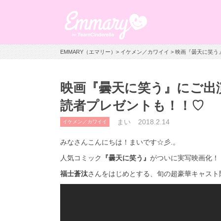
EMMARY（エマリー）
>
イケメン／カワイイ
> 映画『曇天に笑
映画『曇天に笑う』にご出
読者プレゼントも！！♡
まい
2018.2.14
イケメン／カワイイ
みなさんこんにちは！まいです☆彡.。
人気コミック
『曇天に笑う』
がついに実写映画化！
福士蒼汰
さんをはじめとする、旬の超豪華キャスト