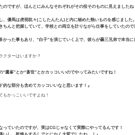
たのですが、ほんとにみんなそれぞれがその役そのものに見えましたね
し、優馬は虎視眈々(こしたんたん)と内に秘めた熱いものを感じました
をきちんと把握していて、学校との両立を計りながら仕事をしていたので
多かった事もあり、“白子”を演じていく上で、彼らが曇三兄弟で本当に
ラクターはいますか？
“鷹峯”とか“蒼世”とかカッコいいのでやってみたいですね！
ンド的な部分も含めてカッコいいなと思います！』
てもかっこいいですよね！
なっていたのですが、実はCGじゃなくて実際にやってるんです！
痛いし、乾燥もするしでとにかく大変でしたね…！』