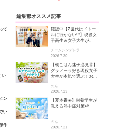
編集部オススメ記事
確認中【Z世代はドトー
って
ルに行かない!?】現役女
子高生＆女子大生が...
チームシンデレラ
2026.7.30
【朝ごはん迷子必見🌞】
グラノーラ好き現役女子
てい
大生が本気で選ぶ！お...
のん
2026.7.23
ヒン
【夏本番☀️】栄養学生が
教える熱中症対策🍉
でい
のん
形作
2026.7.21