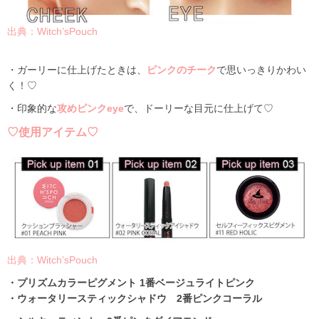
出典：Witch’sPouch
・ガーリーに仕上げたときは、
ピンクのチーク
で思いっきりかわい
く！♡
・印象的な
攻めピンクeye
で、ドーリーな目元に仕上げて♡
♡使用アイテム♡
出典：Witch’sPouch
・プリズムカラーピグメント 1番ベージュライトピンク
・ウォータリースティックシャドウ 2番ピンクコーラル