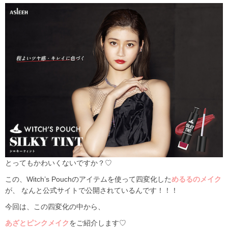
とってもかわいくないですか？♡
この、
Witch’s Pouch
のアイテムを使って四変化した
めるるのメイク
が、 なんと公式サイトで公開されているんです！！！
今回は、この四変化の中から、
あざとピンクメイク
をご紹介します♡