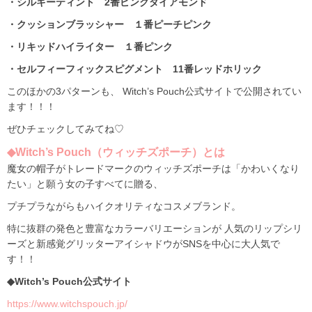
・シルキーティント 2番ピンクダイアモンド
・クッションブラッシャー １番ピーチピンク
・リキッドハイライター １番ピンク
・セルフィーフィックスピグメント 11番レッドホリック
このほかの3パターンも、
Witch’s Pouch
公式サイトで公開されてい
ます！！！
ぜひチェックしてみてね♡
◆
Witch’s Pouch
（ウィッチズポーチ）とは
魔女の帽子がトレードマークのウィッチズポーチは「かわいくなり
たい」と願う女の子すべてに贈る、
プチプラながらもハイクオリティなコスメブランド。
特に抜群の発色と豊富なカラーバリエーションが 人気のリップシリ
ーズと新感覚グリッターアイシャドウが
SNS
を中心に大人気で
す！！
◆
Witch’s Pouch
公式サイト
https://www.witchspouch.jp/