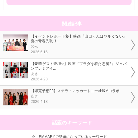
関連記事
【イベントレポート🎤】映画『山口くんはワルくない』
夏の青春先取り...
のん
2026.6.16
【豪華ゲスト登壇✨】映画『プラダを着た悪魔2』ジャパ
ンプレミアイ...
あき
2026.4.23
【即完予想❤️‍🔥】ステラ・マッカートニー×H&Mコラボ...
あき
2026.4.18
話題のキーワード
今、EMMARYで話題になっているキーワード