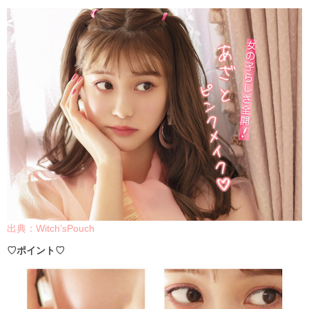
出典：Witch’sPouch
♡ポイント♡