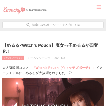
【めるる×Witch’s Pouch】魔女っ子めるるが四変
化！
チームシンデレラ
2020.6.3
イケメン／カワイイ
大人気韓国コスメ、
「
Witch’s Pouch
（ウィッチズポーチ）」
イメ
ージモデルに、めるるが大抜擢されました！♡