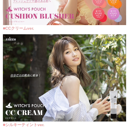
■
CC
クリームver.
■
シルキーティントver.