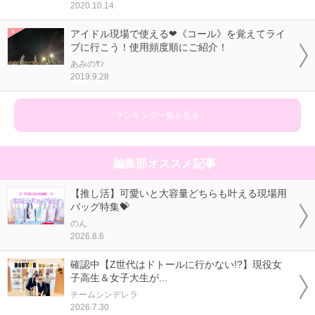
2020.10.14
アイドル現場で使える❤《コール》を覚えてライ
ブに行こう！使用頻度順にご紹介！
あみのｻﾝ
2019.9.28
ランキング一覧を見る
編集部オススメ記事
【推し活】可愛いと大容量どちらも叶える現場用
バッグ特集💝
のん
2026.8.6
確認中【Z世代はドトールに行かない!?】現役女
子高生＆女子大生が...
チームシンデレラ
2026.7.30