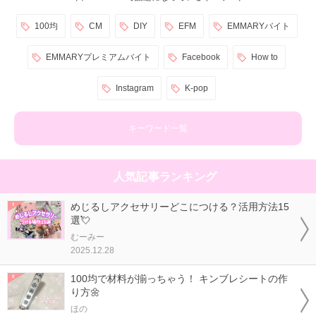
100均
CM
DIY
EFM
EMMARYバイト
EMMARYプレミアムバイト
Facebook
How to
Instagram
K-pop
キーワード一覧
人気記事ランキング
めじるしアクセサリーどこにつける？活用方法15
選💘
むーみー
2025.12.28
100均で材料が揃っちゃう！ キンブレシートの作
り方🌼
ほの