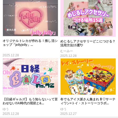
オリジナルトレカが作れる！推し活シ
めじるしアクセサリーどこにつける？
ョップ「jellyjelly」...
活用方法15選💘
むーみー
2025.12.28
2025.12.28
【日経ギャルズ】もう知らないって言
冬でもアイス派さん集まれ🍦♡サーテ
わせない‼️AI時代の現状と&...
ィワン×トイ・ストーリーコラボ...
ゆう
ゆう
2025.12.28
2025.12.27