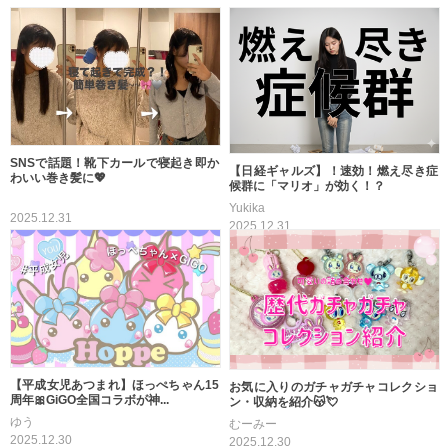
SNSで話題！靴下カールで寝起き即か
【日経ギャルズ】！速効！燃え尽き症
わいい巻き髪に💖
候群に「マリオ」が効く！？
Yukika
2025.12.31
2025.12.31
【平成女児あつまれ】ほっぺちゃん15
お気に入りのガチャガチャコレクショ
周年🎀GiGO全国コラボが神...
ン・収納を紹介😽💘
ゆう
むーみー
2025.12.30
2025.12.30