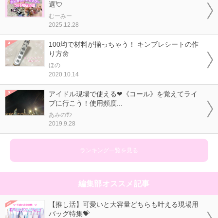
選💘
むーみー
2025.12.28
100均で材料が揃っちゃう！ キンブレシートの作
り方🌼
ほの
2020.10.14
アイドル現場で使える❤《コール》を覚えてライ
ブに行こう！使用頻度...
あみのｻﾝ
2019.9.28
ランキング一覧を見る
編集部オススメ記事
【推し活】可愛いと大容量どちらも叶える現場用
バッグ特集💝