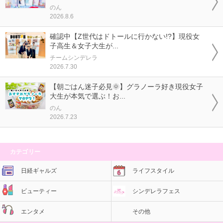
のん
2026.8.6
確認中【Z世代はドトールに行かない!?】現役女
子高生＆女子大生が...
チームシンデレラ
2026.7.30
【朝ごはん迷子必見🌞】グラノーラ好き現役女子
大生が本気で選ぶ！お...
のん
2026.7.23
カテゴリー
日経ギャルズ
ライフスタイル
ビューティー
シンデレラフェス
エンタメ
その他