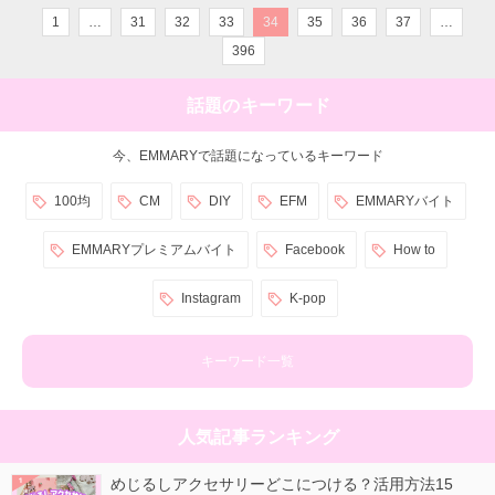
1
…
31
32
33
34
35
36
37
…
396
話題のキーワード
今、EMMARYで話題になっているキーワード
100均
CM
DIY
EFM
EMMARYバイト
EMMARYプレミアムバイト
Facebook
How to
Instagram
K-pop
キーワード一覧
人気記事ランキング
めじるしアクセサリーどこにつける？活用方法15