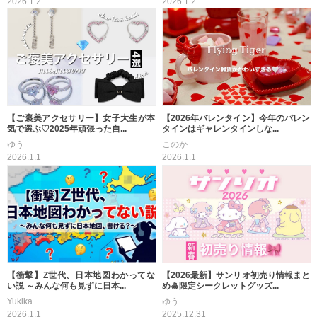
2026.1.2
2026.1.2
【ご褒美アクセサリー】女子大生が本
【2026年バレンタイン】今年のバレン
気で選ぶ♡2025年頑張った自...
タインはギャレンタインしな...
ゆう
このか
2026.1.1
2026.1.1
【衝撃】Z世代、日本地図わかってな
【2026最新】サンリオ初売り情報まと
い説 ～みんな何も見ずに日本...
め🎍限定シークレットグッズ...
Yukika
ゆう
2026.1.1
2025.12.31