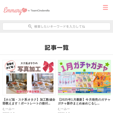
【ホビ垢・スナ系オタク】加工数値全
【2025年1月最新】今月発売のガチャ
部教えます！ポートレートの後付...
ガチャ新作まとめ🎀めじるし...
むーみー
むーみー