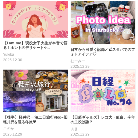
【I am me】現役女子大生が本音で語
る！ホントのデリケートケ...
日常から可愛く記録🪄🍒スタバでのフ
ォトアイデア♡
Yukika
2025.12.30
むーみー
2025.12.29
【後半】軽井沢一泊二日旅行vlog~旧
【日経ギャルズ】レコ大・紅白、今年
軽井沢を巡る冬旅💗
の主役は誰？
このか
あき
2025.12.29
2025.12.29