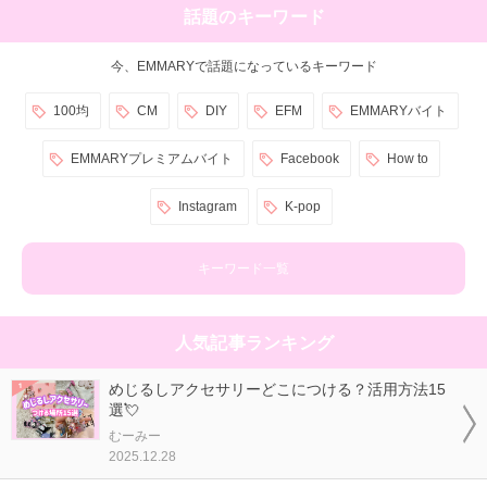
話題のキーワード
今、EMMARYで話題になっているキーワード
100均
CM
DIY
EFM
EMMARYバイト
EMMARYプレミアムバイト
Facebook
How to
Instagram
K-pop
キーワード一覧
人気記事ランキング
めじるしアクセサリーどこにつける？活用方法15
選💘
むーみー
2025.12.28