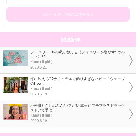
このライターの他の記事を見る
関連記事
フォロワー11kの私が教える《フォロワーを増やす5つの
コツ》??
Kana ( It girl )
2020.6.21
海に映える??ナチュラルで飾りすぎないビーチウェーブ
のHow t...
Kana ( It girl )
2020.6.19
小麦肌も白肌もみんな使える?本当にプチプラ？ドラッグ
ストアで手に...
Kana ( It girl )
2020.6.19