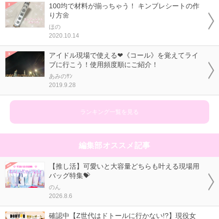
100均で材料が揃っちゃう！ キンブレシートの作
り方🌼
ほの
2020.10.14
アイドル現場で使える❤《コール》を覚えてライ
ブに行こう！使用頻度順にご紹介！
あみのｻﾝ
2019.9.28
ランキング一覧を見る
編集部オススメ記事
【推し活】可愛いと大容量どちらも叶える現場用
バッグ特集💝
のん
2026.8.6
確認中【Z世代はドトールに行かない!?】現役女