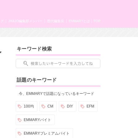
ング
JK&JD編集部メンバー
歴代編集長
EMMARYとは
TOP
キーワード検索
イ
話題のキーワード
今、EMMARYで話題になっているキーワード
100均
CM
DIY
EFM
EMMARYバイト
EMMARYプレミアムバイト