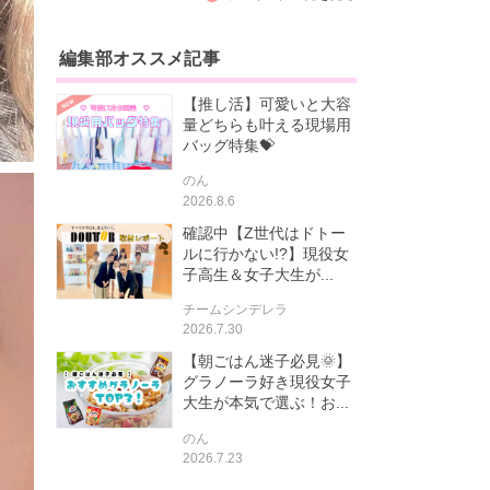
編集部オススメ記事
【推し活】可愛いと大容
量どちらも叶える現場用
バッグ特集💝
のん
2026.8.6
確認中【Z世代はドトー
ルに行かない!?】現役女
子高生＆女子大生が...
チームシンデレラ
2026.7.30
【朝ごはん迷子必見🌞】
グラノーラ好き現役女子
大生が本気で選ぶ！お...
のん
2026.7.23