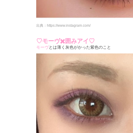
出典：
https://www.instagram.com/
♡モーヴ✖️囲みアイ♡
モーヴ
とは薄く灰色がかった紫色のこと