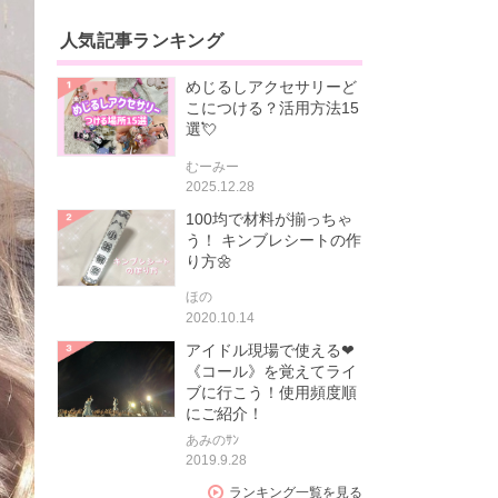
人気記事ランキング
めじるしアクセサリーど
こにつける？活用方法15
選💘
むーみー
2025.12.28
100均で材料が揃っちゃ
う！ キンブレシートの作
り方🌼
ほの
2020.10.14
アイドル現場で使える❤
《コール》を覚えてライ
ブに行こう！使用頻度順
にご紹介！
あみのｻﾝ
2019.9.28
ランキング一覧を見る