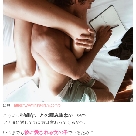
出典：
https://www.instagram.com/p
些細なことの積み重ね
こういう
で、彼の
アナタに対しての見方は変わってくるかも。
彼に愛される女の子
いつまでも
でいるために