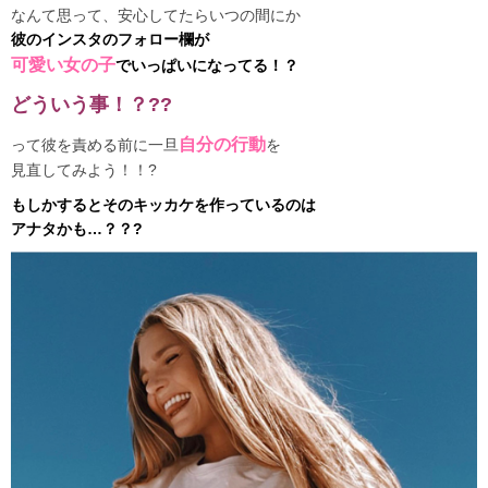
なんて思って、安心してたらいつの間にか
彼
のインスタのフォロー欄が
可愛い女の子
でいっぱいになってる！？
どういう事！？??
自分の行動
って彼を責める前に一旦
を
見直してみよう！！?
もしかするとそのキッカケを作っているのは
アナタかも…？？?