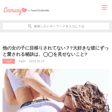
他の女の子に目移りされてない？?大好きな彼にずっ
と愛される秘訣は、◯◯を見せないこと?
It girl
2019.10.10
It girl