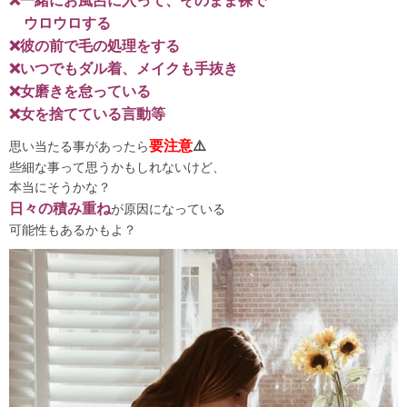
❌一緒にお風呂に入って、そのまま裸で
ウロウロする
❌彼の前で毛の処理をする
❌いつでもダル着、メイクも手抜き
❌女磨きを怠っている
❌女を捨てている言動等
要注意
⚠️
思い当たる事があったら
些細な事って思うかもしれないけど、
本当にそうかな？
日々の積み重ね
が原因になっている
可能性もあるかもよ？