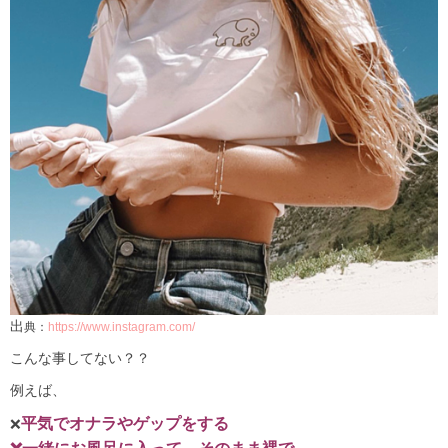
出
典：
https://www.instagram.com/
こんな事してない？？
例えば、
平気でオナラやゲップをする
❌