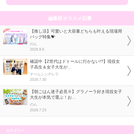
編集部オススメ記事
【推し活】可愛いと大容量どちらも叶える現場用
バッグ特集💝
のん
2026.8.6
確認中【Z世代はドトールに行かない!?】現役女
子高生＆女子大生が...
チームシンデレラ
2026.7.30
【朝ごはん迷子必見🌞】グラノーラ好き現役女子
大生が本気で選ぶ！お...
のん
2026.7.23
カテゴリー