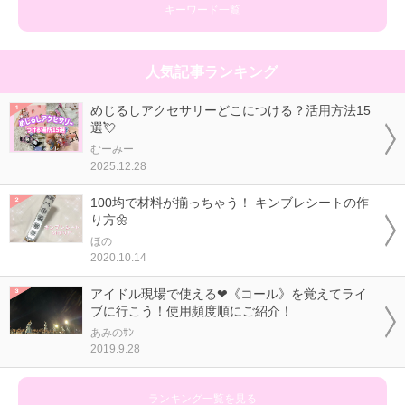
キーワード一覧
人気記事ランキング
めじるしアクセサリーどこにつける？活用方法15
選💘
むーみー
2025.12.28
100均で材料が揃っちゃう！ キンブレシートの作
り方🌼
ほの
2020.10.14
アイドル現場で使える❤《コール》を覚えてライ
ブに行こう！使用頻度順にご紹介！
あみのｻﾝ
2019.9.28
ランキング一覧を見る