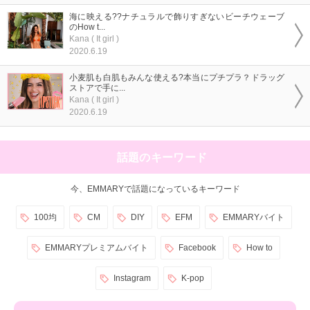
海に映える??ナチュラルで飾りすぎないビーチウェーブ
のHow t...
Kana ( It girl )
2020.6.19
小麦肌も白肌もみんな使える?本当にプチプラ？ドラッグ
ストアで手に...
Kana ( It girl )
2020.6.19
話題のキーワード
今、EMMARYで話題になっているキーワード
100均
CM
DIY
EFM
EMMARYバイト
EMMARYプレミアムバイト
Facebook
How to
Instagram
K-pop