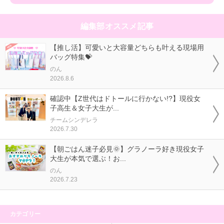
編集部オススメ記事
【推し活】可愛いと大容量どちらも叶える現場用
バッグ特集💝
のん
2026.8.6
確認中【Z世代はドトールに行かない!?】現役女
子高生＆女子大生が...
チームシンデレラ
2026.7.30
【朝ごはん迷子必見🌞】グラノーラ好き現役女子
大生が本気で選ぶ！お...
のん
2026.7.23
カテゴリー