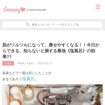
肌がツルツルになって、痩せやすくなる！！今日か
らできる、知らないと損する最強《塩風呂》の効
果??
Kana ( It girl )
2019.10.17
It girl
温泉などで一度は目にしたことが
塩風呂。
あるであろう