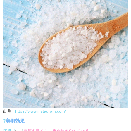
出典：
https://www.instagram.com/
?
美肌効果
塩風呂
には
血流を良くし、汗をかきやすくなり