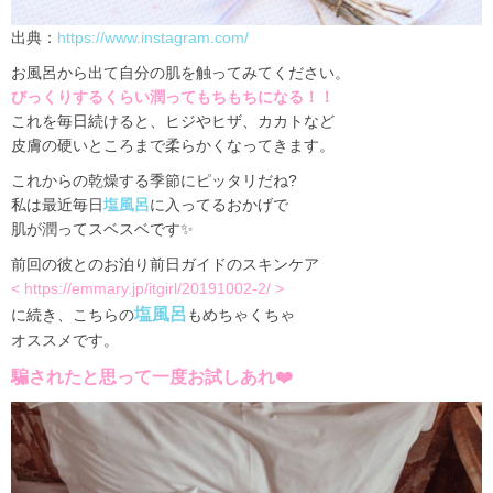
出典：
https://www.instagram.com/
お風呂から出て自分の肌を触ってみてください。
びっくりするくらい潤ってもちもちになる！！
これを毎日続けると、ヒジやヒザ、カカトなど
皮膚の硬いところまで柔らかくなってきます。
これからの乾燥する季節にピッタリだね?
私は最近毎日
塩風呂
に入ってるおかげで
肌が潤ってスベスベです✨
前回の彼とのお泊り前日ガイドのスキンケア
<
https://emmary.jp/itgirl/20191002-2/
>
塩風呂
に続き、こちらの
もめちゃくちゃ
オススメです。
騙されたと思って一度お試しあれ❤️