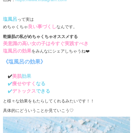
塩風呂
って実は
良い事づくし
めちゃくちゃ
なんです。
乾燥肌の私がめちゃくちゃオススメする
美意識の高い女の子は今すぐ実践すべき
塩風呂の効果
をみんなにシェアしちゃうね❤️
《塩風呂の効果》
✔️
美肌
効果
✔️
痩せやすく
なる
✔️
デトックス
できる
と様々な効果をもたらしてくれるみたいです！！
具体的にどういうことか見ていこう♡