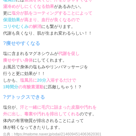
湯冷めがしにくくなる効果
があるみたい。
更に
塩分が肌をコーティングすることによって
保湿効果
が高まり、血行が良くなるので
コリやむくみ
の解消
にも繋がります。
代謝も良くなり、肌が生まれ変わるらしい！！
?痩せやすくなる
塩に含まれるマグネシウムが
代謝を促し
痩せやすい身体
にしてくれます。
お風呂で身体の塩もみやリンパマッサージを
行うと更に効果が！！
しかも、
塩風呂に
20分
入浴するだけで
1時間分
の有酸素運動
に匹敵しちゃう！？
?デトックスできる
塩分が、
汗と一緒に毛穴に詰まった皮脂や汚れを
外に出し、毒素や汚れを排出してくれる
のです。
体内の有害物質が排出されることによって
体が軽くなってきたりします。
出典：
https://matome.naver.jp/odai/2146094514063620301