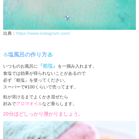
出典：
https://www.instagram.com/
♨︎
塩風呂の作り方
♨︎
『粗塩』
いつものお風呂に
を一掴み入れます。
食塩では効果が得られないことがあるので
必ず『粗塩』を使ってください。
スーパーで¥100くらいで売ってます。
粒が溶けるまでよくかき混ぜたら
好みで
アロマオイル
など垂らします。
20分ほどしっかり浸かりまし
ょう
。