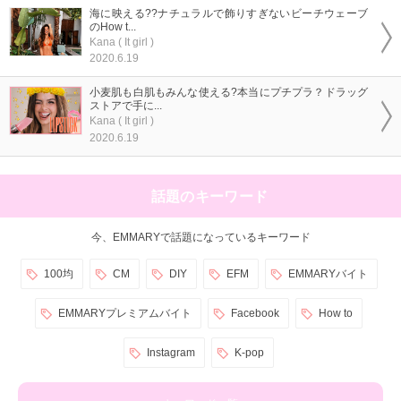
海に映える??ナチュラルで飾りすぎないビーチウェーブ
のHow t...
Kana ( It girl )
2020.6.19
小麦肌も白肌もみんな使える?本当にプチプラ？ドラッグ
ストアで手に...
Kana ( It girl )
2020.6.19
話題のキーワード
今、EMMARYで話題になっているキーワード
100均
CM
DIY
EFM
EMMARYバイト
EMMARYプレミアムバイト
Facebook
How to
Instagram
K-pop