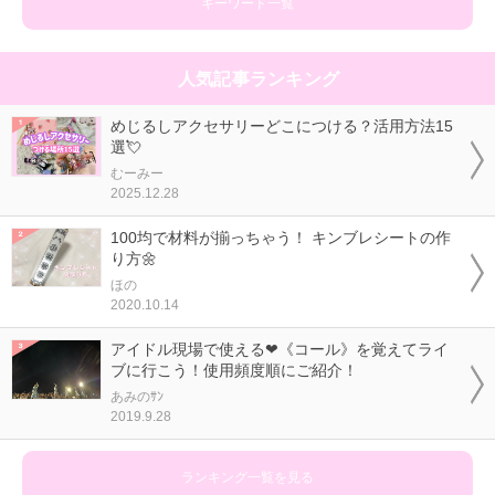
キーワード一覧
人気記事ランキング
めじるしアクセサリーどこにつける？活用方法15
選💘
むーみー
2025.12.28
100均で材料が揃っちゃう！ キンブレシートの作
り方🌼
ほの
2020.10.14
アイドル現場で使える❤《コール》を覚えてライ
ブに行こう！使用頻度順にご紹介！
あみのｻﾝ
2019.9.28
ランキング一覧を見る