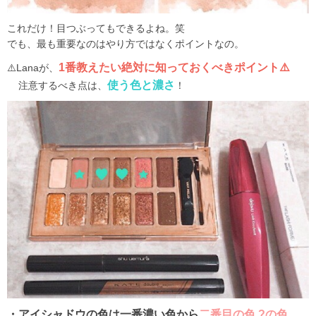
これだけ！目つぶってもできるよね。笑
でも、最も重要なのはやり方ではなくポイントなの。
1番教えたい絶対に知っておくべきポイント
⚠️
⚠️
Lanaが、
使う色と濃さ
注意するべき点は、
！
・アイシャドウの色は一番濃い色から
二番目の色 ?の色