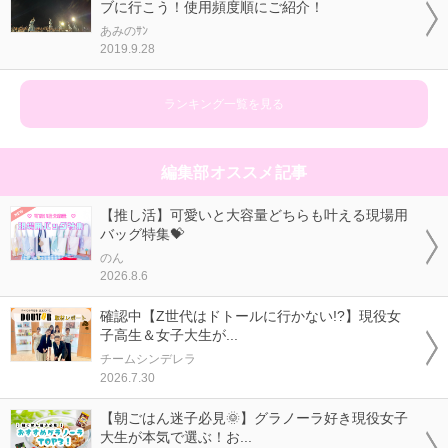
ブに行こう！使用頻度順にご紹介！
あみのｻﾝ
2019.9.28
ランキング一覧を見る
編集部オススメ記事
【推し活】可愛いと大容量どちらも叶える現場用
バッグ特集💝
のん
2026.8.6
確認中【Z世代はドトールに行かない!?】現役女
子高生＆女子大生が...
チームシンデレラ
2026.7.30
【朝ごはん迷子必見🌞】グラノーラ好き現役女子
大生が本気で選ぶ！お...