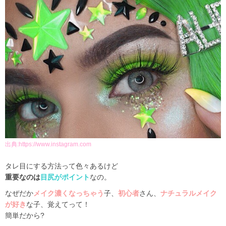
出典:
https://www.instagram.com
タレ目にする方法って色々あるけど
重要なのは
目尻がポイント
なの。
なぜだか
メイク濃くなっちゃう
子、
初心者
さん、
ナチュラルメイク
が好き
な子、覚えてって！
簡単だから?