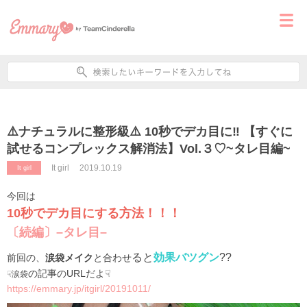
⚠️ナチュラルに整形級⚠️ 10秒でデカ目に‼️ 【すぐに
試せるコンプレックス解消法】Vol.３♡~タレ目編~
It girl
2019.10.19
It girl
今回は
10秒でデカ目にする方法！！！
〔続編〕–タレ目–
ると
効果バツグン
??
前回の、
涙袋メイク
と合わせ
の記事のURLだよ☟
☟涙袋
https://emmary.jp/itgirl/20191011/