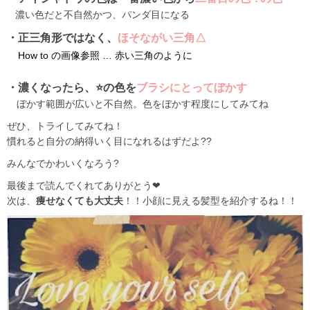
濃い色だと不自然かつ、パンダ目になる
・正三角形ではなく、
ほそながい三角△
How to の画像参照 … 赤い三角のように
・濃くなったら、⭐️の色を
ブラシにとってぼかす
ぼかす範囲が広いと不自然。色をぼかす程度にしてみてね
ぜひ、トライしてみてね！
慣れると自分の納得いく目になれるはずだよ
??
みんなでかわいくなろう?
最後まで読んでくれてありがとう❤︎
次は、
痩せなくても大丈夫
！！小顔に見える髪型を紹介するね！！