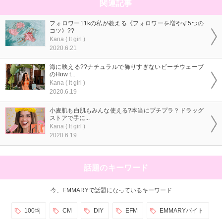
関連記事
フォロワー11kの私が教える《フォロワーを増やす5つの
コツ》??
Kana ( It girl )
2020.6.21
海に映える??ナチュラルで飾りすぎないビーチウェーブ
のHow t...
Kana ( It girl )
2020.6.19
小麦肌も白肌もみんな使える?本当にプチプラ？ドラッグ
ストアで手に...
Kana ( It girl )
2020.6.19
話題のキーワード
今、EMMARYで話題になっているキーワード
100均
CM
DIY
EFM
EMMARYバイト