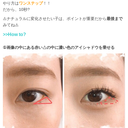
やり方は
ワンステップ
！！
だから、10秒?
⚠️ナチュラルに変化させたい子は、ポイントが重要だから
最後まで
みてね⚠️
>>How to?
①画像の中にある赤い△の中に濃い色のアイシャドウを乗せる