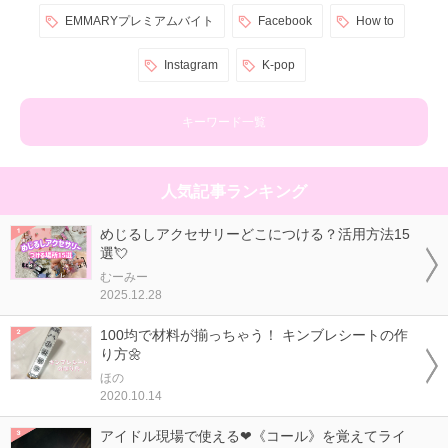
EMMARYプレミアムバイト
Facebook
How to
Instagram
K-pop
キーワード一覧
人気記事ランキング
めじるしアクセサリーどこにつける？活用方法15
選💘
むーみー
2025.12.28
100均で材料が揃っちゃう！ キンブレシートの作
り方🌼
ほの
2020.10.14
アイドル現場で使える❤《コール》を覚えてライ