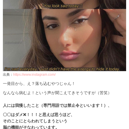
出典：
https://www.instagram.com/
一発目から、え？落ち込むやつじゃん！
なんなら病むよ！という声が聞こえてきそうですが（苦笑）
人には我慢したこと（専門用語では禁止令といいます！）、
〇〇はダメ❌！！！と思えば思うほど、
そのことにとらわれてしまうという
脳の機能がそなわっています。