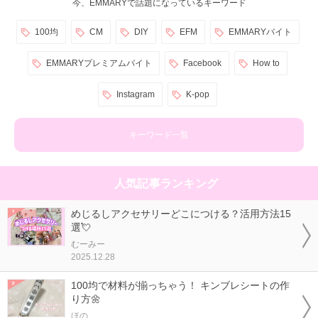
今、EMMARYで話題になっているキーワード
100均
CM
DIY
EFM
EMMARYバイト
EMMARYプレミアムバイト
Facebook
How to
Instagram
K-pop
キーワード一覧
人気記事ランキング
めじるしアクセサリーどこにつける？活用方法15
選💘
むーみー
2025.12.28
100均で材料が揃っちゃう！ キンブレシートの作
り方🌼
ほの