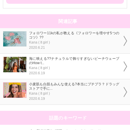
関連記事
フォロワー11kの私が教える《フォロワーを増やす5つの
コツ》??
Kana ( It girl )
2020.6.21
海に映える??ナチュラルで飾りすぎないビーチウェーブ
のHow t...
Kana ( It girl )
2020.6.19
小麦肌も白肌もみんな使える?本当にプチプラ？ドラッグ
ストアで手に...
Kana ( It girl )
2020.6.19
話題のキーワード