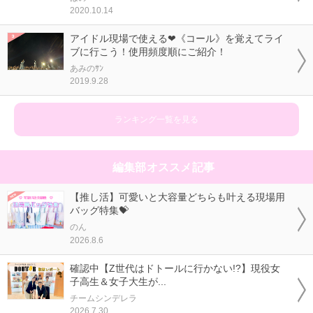
2020.10.14
アイドル現場で使える❤《コール》を覚えてライ
ブに行こう！使用頻度順にご紹介！
あみのｻﾝ
2019.9.28
ランキング一覧を見る
編集部オススメ記事
【推し活】可愛いと大容量どちらも叶える現場用
バッグ特集💝
のん
2026.8.6
確認中【Z世代はドトールに行かない!?】現役女
子高生＆女子大生が...
チームシンデレラ
2026.7.30