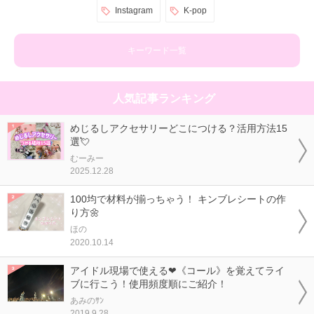
Instagram
K-pop
キーワード一覧
人気記事ランキング
めじるしアクセサリーどこにつける？活用方法15
選💘
むーみー
2025.12.28
100均で材料が揃っちゃう！ キンブレシートの作
り方🌼
ほの
2020.10.14
アイドル現場で使える❤《コール》を覚えてライ
ブに行こう！使用頻度順にご紹介！
あみのｻﾝ
2019.9.28