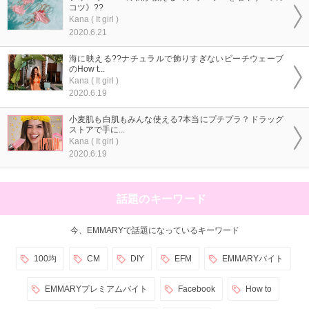
コツ》??
Kana ( It girl )
2020.6.21
海に映える??ナチュラルで飾りすぎないビーチウェーブ
のHow t...
Kana ( It girl )
2020.6.19
小麦肌も白肌もみんな使える?本当にプチプラ？ドラッグ
ストアで手に...
Kana ( It girl )
2020.6.19
話題のキーワード
今、EMMARYで話題になっているキーワード
100均
CM
DIY
EFM
EMMARYバイト
EMMARYプレミアムバイト
Facebook
How to