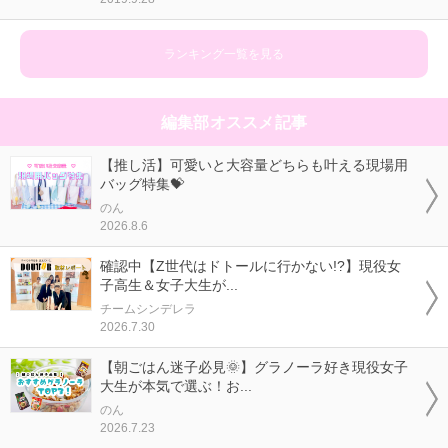
ランキング一覧を見る
編集部オススメ記事
【推し活】可愛いと大容量どちらも叶える現場用
バッグ特集💝
のん
2026.8.6
確認中【Z世代はドトールに行かない!?】現役女
子高生＆女子大生が...
チームシンデレラ
2026.7.30
【朝ごはん迷子必見🌞】グラノーラ好き現役女子
大生が本気で選ぶ！お...
のん
2026.7.23