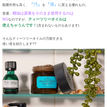
『汚』
『清』
殺菌作用も高く、
を
に変える優れもの。
精油は原液をそのまま使用するのは
普通、
NG
ティーツリーオイルは
なのですが、
使えちゃうんです！
(
含まれないものもあります
)
そんなティーツリーオイルの万能すぎる
使い道を紹介します
??