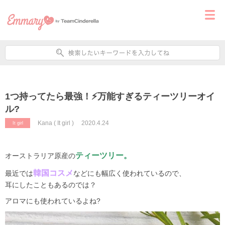
1つ持ってたら最強！⚡️万能すぎるティーツリーオイ
ル?
Kana ( It girl )
2020.4.24
It girl
ティーツリー。
オーストラリア原産の
韓国コスメ
最近では
などにも幅広く使われているので、
耳にしたこともあるのでは？
アロマにも使われているよね?