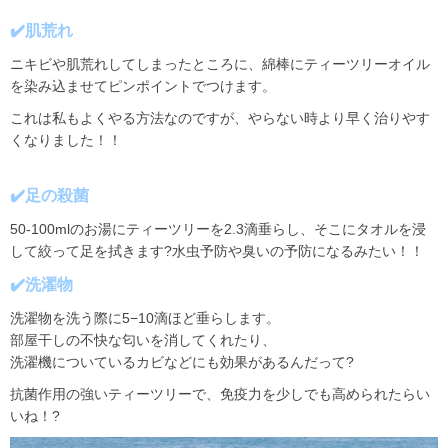
✔️
肌荒れ
ニキビや肌荒れしてしまったところに、綿棒にティーツリーオイル
を染み込ませてピンポイントでつけます。
これは私もよくやる方法なのですが、やらない時より早く治りやす
くなりました！！
✔️
足の殺菌
50-100ml
のお湯にティーツリーを
2.3
滴垂らし、そこにタオルを浸
して絞って足を拭きます
?
水虫予防や臭いの予防になるみたい！！
✔️洗濯物
洗濯物を洗う際に5−10滴ほど垂らします。
部屋干しの不快な匂いを消してくれたり、
洗濯機についているカビなどにも効果があるんだって?
抗菌作用の強いティーツリーで、免疫力を少しでも高められたらい
いね！
?