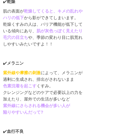
✔️
乾燥
肌の表面が
乾燥してくると、キメの乱れや
ハリの低下
から影ができてしまいます。
乾燥くすみの人は、バリア機能が低下して
いる傾向にあり、
肌が灰色っぽく見えたり
毛穴の目立ち
や、季節の変わり目に肌荒れ
しやすいみたいですよ！！
✔️
メラニン
紫外線や摩擦の刺激
によって、メラニンが
過剰に生成され、排出がされないまま
色素沈着を起こす
くすみ。
クレンジングなどのケアで必要以上の力を
加えたり、屋外での生活が多いなど
紫外線にさらされる機会が多い人が
陥りやすいんだって
?
✔️
血行不良