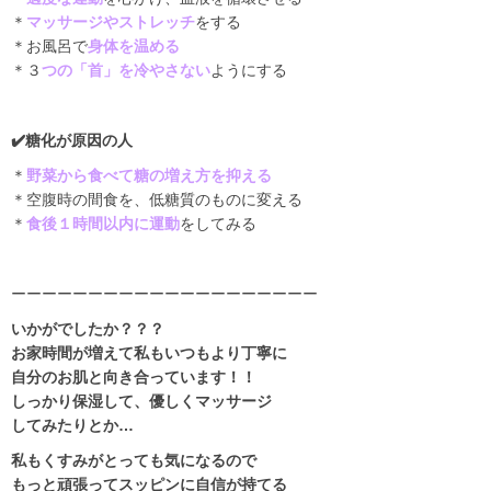
＊
マッサージやストレッチ
をする
＊お風呂で
身体を温める
＊３
つの「首」を冷やさない
ようにする
✔️
糖化が原因の人
＊
野菜から食べて糖の増え方を抑える
＊空腹時の間食を、低糖質のものに変える
＊
食後１時間以内に運動
をしてみる
ーーーーーーーーーーーーーーーーーーーー
いかがでしたか？？？
お家時間が増えて私もいつもより丁寧に
自分のお肌と向き合っています！！
しっかり保湿して、優しくマッサージ
してみたりとか
…
私もくすみがとっても気になるので
もっと頑張ってスッピンに自信が持てる