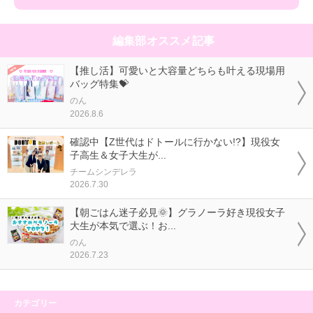
編集部オススメ記事
【推し活】可愛いと大容量どちらも叶える現場用
バッグ特集💝
のん
2026.8.6
確認中【Z世代はドトールに行かない!?】現役女
子高生＆女子大生が...
チームシンデレラ
2026.7.30
【朝ごはん迷子必見🌞】グラノーラ好き現役女子
大生が本気で選ぶ！お...
のん
2026.7.23
カテゴリー