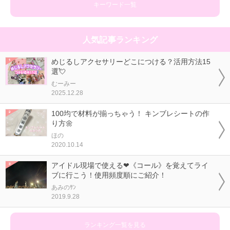
キーワード一覧
人気記事ランキング
めじるしアクセサリーどこにつける？活用方法15
選💘
むーみー
2025.12.28
100均で材料が揃っちゃう！ キンブレシートの作
り方🌼
ほの
2020.10.14
アイドル現場で使える❤《コール》を覚えてライ
ブに行こう！使用頻度順にご紹介！
あみのｻﾝ
2019.9.28
ランキング一覧を見る