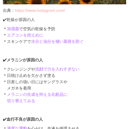
出典：
https://www.instagram.com/
✔️
乾燥が原因の人
＊
加湿器
で空気の乾燥を予防
＊
エアコンを控えめに
＊スキンケアで
水分と油分を補い蒸発を防ぐ
✔️
メラニンが原因の人
＊クレンジングや
洗顔で力を入れすぎない
＊日焼け止めを欠かさず塗る
＊日差しの強い日にはサングラスや
メガネを着用
＊
メラニンの生成を抑える化粧品に
切り替えてみる
✔️
血行不良が原因の人
＊
適度な運動
を心がけ、血液を循環させる