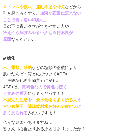
ストレスや疲れ、運動不足や冷え
などから
引き起こるくすみ。
血液が正常に流れない
ことで青く暗い印象に。
目の下に青いクマができやすい人や
冷え性や浮腫みやすい人も血行不良が
原因
なんだとか
…
✔️
糖化
米、麺類、砂糖
などの糖類の蓄積により
肌のたんぱく質と結びついて
AGEs
（最終糖化再生物質）に変化。
AGEs
は、
黄褐色なので黄色っぽく
くすみの原因
になるんだって！！
不規則な生活
や、
炭水化物を多く摂る人
や
甘いお菓子
、
清涼飲料水を好んで飲む人
に
多く見られる
みたいですよ！
色々な原因がありますね
…
皆さんは心当たりある原因はありましたか？