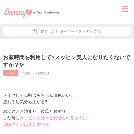
お家時間を利用して?スッピン美人になりたくないで
すか？✨
It girl
2020.5.3
It girl
メイクしてる時はもちろん血色いいし
盛れるし気分も上がる
?
お友達とお泊まり、彼氏とお泊り
した時に
スッピンを堂々と見せられるように
日頃のケアは大切
☝?✨✨