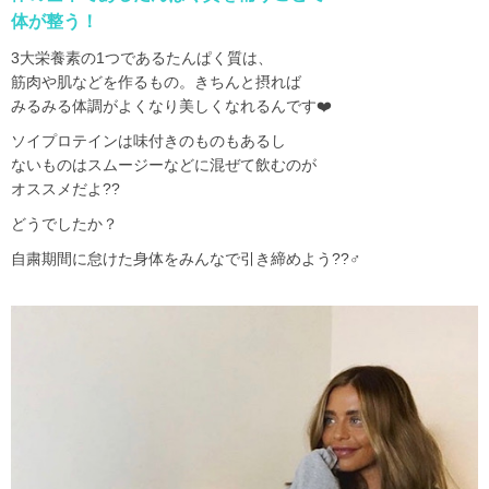
体が整う！
3
大栄養素の
1
つであるたんぱく質は、
筋肉や肌などを作るもの。きちんと摂れば
みるみる体調がよくなり美しくなれるんです❤️
ソイプロテインは味付きのものもあるし
ないものはスムージーなどに混ぜて飲むのが
オススメだよ
??
どうでしたか？
自粛期間に怠けた身体をみんなで引き締めよう
??‍♂️