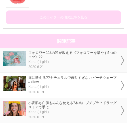
このライターの他の記事を見る
関連記事
フォロワー11kの私が教える《フォロワーを増やす5つの
コツ》??
Kana ( It girl )
2020.6.21
海に映える??ナチュラルで飾りすぎないビーチウェーブ
のHow t...
Kana ( It girl )
2020.6.19
小麦肌も白肌もみんな使える?本当にプチプラ？ドラッグ
ストアで手に...
Kana ( It girl )
2020.6.19