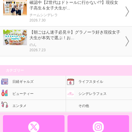
確認中【Z世代はドトールに行かない!?】現役女
子高生＆女子大生が...
チームシンデレラ
2026.7.30
【朝ごはん迷子必見🌞】グラノーラ好き現役女子
大生が本気で選ぶ！お...
のん
2026.7.23
カテゴリー
日経ギャルズ
ライフスタイル
ビューティー
シンデレラフェス
エンタメ
その他