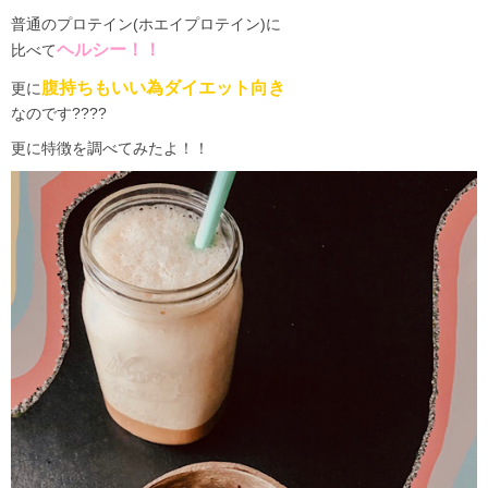
普通のプロテイン(ホエイプロテイン)に
ヘルシー！！
比べて
腹持ちもいい為ダイエット向き
更に
なのです
????
更に特徴を調べてみたよ！！