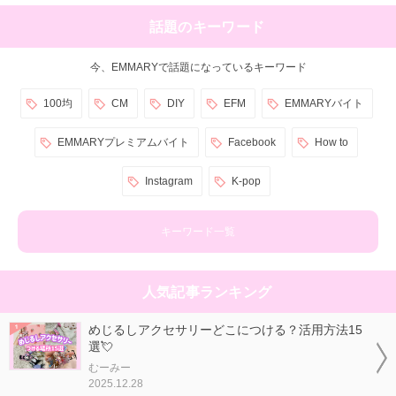
話題のキーワード
今、EMMARYで話題になっているキーワード
100均
CM
DIY
EFM
EMMARYバイト
EMMARYプレミアムバイト
Facebook
How to
Instagram
K-pop
キーワード一覧
人気記事ランキング
めじるしアクセサリーどこにつける？活用方法15
選💘
むーみー
2025.12.28