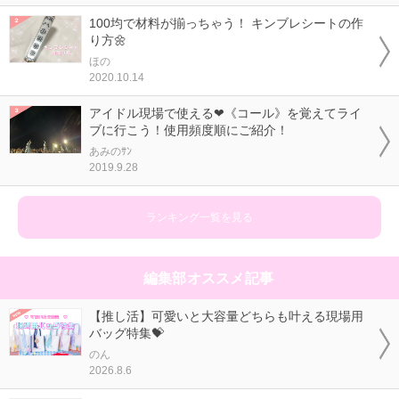
100均で材料が揃っちゃう！ キンブレシートの作
り方🌼
ほの
2020.10.14
アイドル現場で使える❤《コール》を覚えてライ
ブに行こう！使用頻度順にご紹介！
あみのｻﾝ
2019.9.28
ランキング一覧を見る
編集部オススメ記事
【推し活】可愛いと大容量どちらも叶える現場用
バッグ特集💝
のん
2026.8.6