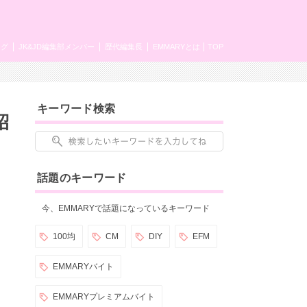
ング
JK&JD編集部メンバー
歴代編集長
EMMARYとは
TOP
キーワード検索
紹
話題のキーワード
今、EMMARYで話題になっているキーワード
100均
CM
DIY
EFM
EMMARYバイト
EMMARYプレミアムバイト