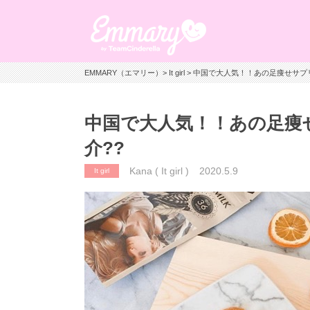
EMMARY（エマリー）
>
It girl
> 中国で大人気！！あの足痩せサプ
中国で大人気！！あの足痩
介??
Kana ( It girl )
2020.5.9
It girl