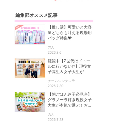
編集部オススメ記事
【推し活】可愛いと大容
量どちらも叶える現場用
バッグ特集💝
のん
2026.8.6
確認中【Z世代はドトー
ルに行かない!?】現役女
子高生＆女子大生が...
チームシンデレラ
2026.7.30
【朝ごはん迷子必見🌞】
グラノーラ好き現役女子
大生が本気で選ぶ！お...
のん
2026.7.23