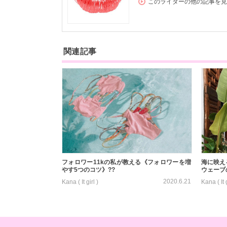
このライターの他の記事を見
関連記事
フォロワー11kの私が教える《フォロワーを増
海に映え
やす5つのコツ》??
ウェーブのH
2020.6.21
Kana ( It girl )
Kana ( It g