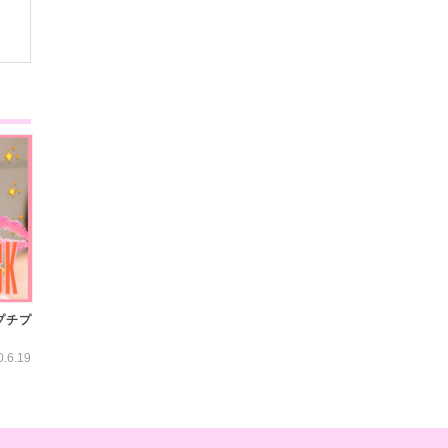
プチプ
0.6.19