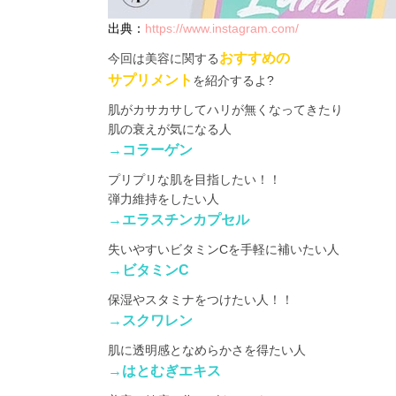
出典：
https://www.instagram.com/
おすすめの
今回は美容に関する
サプリメント
を紹介するよ?
肌がカサカサしてハリが無くなってきたり
肌の衰えが気になる人
→コラーゲン
プリプリな肌を目指したい！！
弾力維持をしたい人
→エラスチンカプセル
失いやすいビタミンCを手軽に補いたい人
→ビタミンC
保湿やスタミナをつけたい人！！
→スクワレン
肌に透明感となめらかさを得たい人
→はとむぎエキス