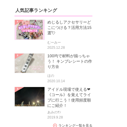
人気記事ランキング
めじるしアクセサリーど
こにつける？活用方法15
選💘
むーみー
2025.12.28
100均で材料が揃っちゃ
う！ キンブレシートの作
り方🌼
ほの
2020.10.14
アイドル現場で使える❤
《コール》を覚えてライ
ブに行こう！使用頻度順
にご紹介！
あみのｻﾝ
2019.9.28
ランキング一覧を見る