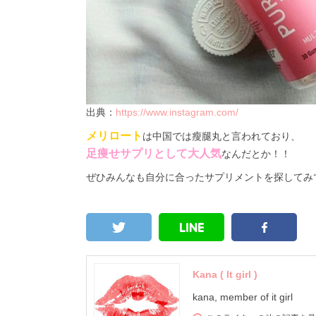
出典：
https://www.instagram.com/
メリロート
は中国では瘦腿丸と言われており、
足痩せサプリとして大人気
なんだとか！！
ぜひみんなも自分に合ったサプリメントを探してみ
Kana ( It girl )
kana, member of it girl