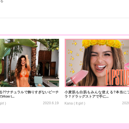
る
る??ナチュラルで飾りすぎないビーチ
小麦肌も白肌もみんな使える?本当に
ow t...
ラ？ドラッグストアで手に...
2020.6.19
202
irl )
Kana ( It girl )