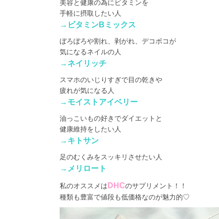
美容と健康の為にビタミンを
手軽に摂取したい人
→ビタミンBミックス
ぼろぼろや割れ、剥がれ、デコボコが
気になるネイルの人
→ネイリッチ
スマホのいじりすぎで目の乾きや
疲れが気になる人
→モイストアイベリー
油っこいもの好きでダイエットと
健康維持をしたい人
→キトサン
足のむくみをスッキリさせたい人
→メリロート
DHC
私のオススメは
のサプリメント！！
種類も豊富で値段も低価格なのが魅力的♡