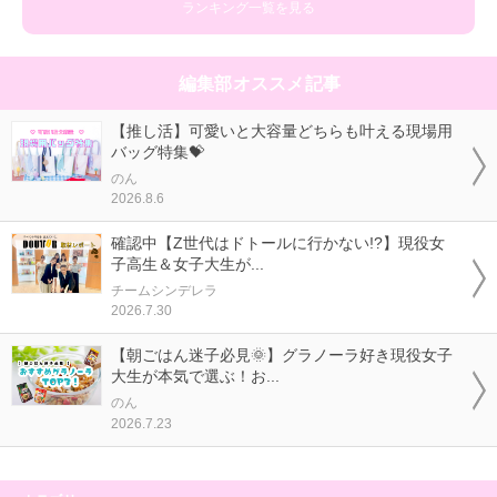
ランキング一覧を見る
編集部オススメ記事
【推し活】可愛いと大容量どちらも叶える現場用
バッグ特集💝
のん
2026.8.6
確認中【Z世代はドトールに行かない!?】現役女
子高生＆女子大生が...
チームシンデレラ
2026.7.30
【朝ごはん迷子必見🌞】グラノーラ好き現役女子
大生が本気で選ぶ！お...
のん
2026.7.23