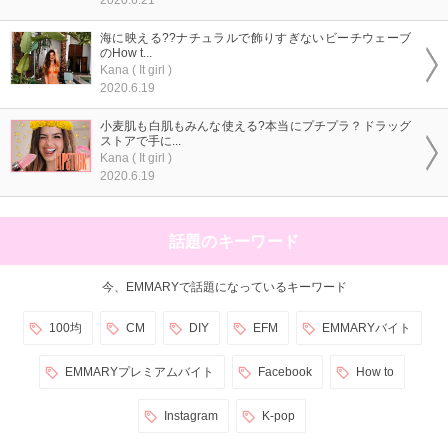
海に映える??ナチュラルで飾りすぎないビーチウェーブ
のHow t...
Kana ( It girl )
2020.6.19
小麦肌も白肌もみんな使える?本当にプチプラ？ドラッグ
ストアで手に...
Kana ( It girl )
2020.6.19
話題のキーワード
今、EMMARYで話題になっているキーワード
100均
CM
DIY
EFM
EMMARYバイト
EMMARYプレミアムバイト
Facebook
How to
Instagram
K-pop