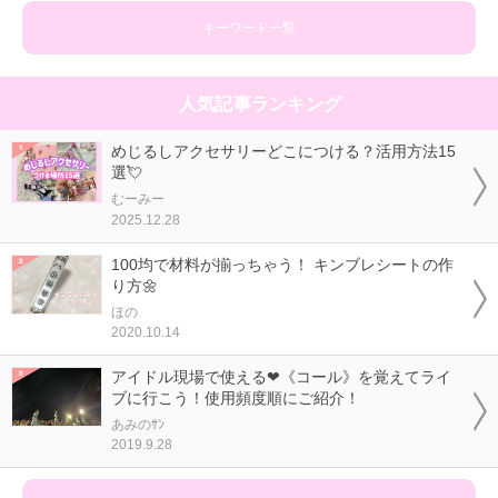
キーワード一覧
人気記事ランキング
めじるしアクセサリーどこにつける？活用方法15
選💘
むーみー
2025.12.28
100均で材料が揃っちゃう！ キンブレシートの作
り方🌼
ほの
2020.10.14
アイドル現場で使える❤《コール》を覚えてライ
ブに行こう！使用頻度順にご紹介！
あみのｻﾝ
2019.9.28