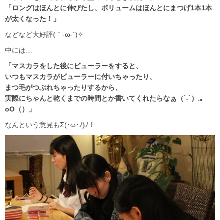
「ロングはほんとに伸びたし、ボリュームはほんとにまつげ1本1本
が太くなった！」
などなど大好評(｀-ω-´)✧
中には…
「マスカラをした後にビューラーをすると、
いつもマスカラがビューラーに付いちゃったり、
まつ毛がつぶれちゃったりするから、
実際にちゃんと乾くまでの時間とか書いてくれたらなぁ（´-`）.｡
oO（）」
なんという意見もΣ(･ω･ﾉ)ﾉ！