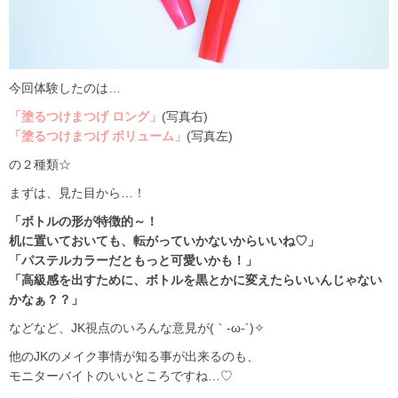
今回体験したのは…
「塗るつけまつげ ロング」
(写真右)
「塗るつけまつげ ボリューム」
(写真左)
の２種類☆
まずは、見た目から…！
「ボトルの形が特徴的～！
机に置いておいても、転がっていかないからいいね♡」
「パステルカラーだともっと可愛いかも！」
「高級感を出すために、ボトルを黒とかに変えたらいいんじゃない
かなぁ？？」
などなど、JK視点のいろんな意見が(｀-ω-´)✧
他のJKのメイク事情が知る事が出来るのも、
モニターバイトのいいところですね…♡