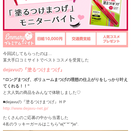
今回試してもらったのは…
某大手口コミサイトでベストコスメを受賞した
dejavuの『塗るつけまつげ』
“ロングまつげ、ボリュームまつげの理想の仕上がりをしっかり叶え
てくれる！！”
と大人気の商品をみんなで体験しました♡
■dejavuの『塗るつけまつげ』ＨＰ
http://www.dejavu-net.jp/
たくさんのご応募の中から当選した
4名のラッキーガールはこちら°ʚ(*´꒳`*)ɞ°.