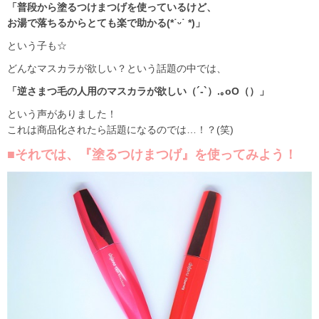
「普段から塗るつけまつげを使っているけど、
お湯で落ちるからとても楽で助かる(*˙ᵕ˙ *)」
という子も☆
どんなマスカラが欲しい？という話題の中では、
「逆さまつ毛の人用のマスカラが欲しい（´-`）.｡oO（）」
という声がありました！
これは商品化されたら話題になるのでは…！？(笑)
■それでは、『塗るつけまつげ』を使ってみよう！