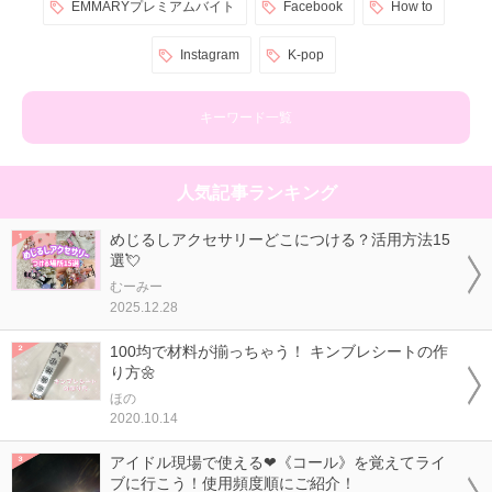
EMMARYプレミアムバイト
Facebook
How to
Instagram
K-pop
キーワード一覧
人気記事ランキング
めじるしアクセサリーどこにつける？活用方法15
選💘
むーみー
2025.12.28
100均で材料が揃っちゃう！ キンブレシートの作
り方🌼
ほの
2020.10.14
アイドル現場で使える❤《コール》を覚えてライ
ブに行こう！使用頻度順にご紹介！