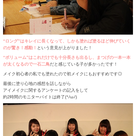
“ロング”はキレイに長くなって、しかも塗れば塗るほど伸びていく
のが驚き！感動！
という意見が上がりました！
“ボリューム”はこれだけでも十分長さも出るし、まつげの一本一本
が太くなるので一石二鳥
だと感じている子が多かったです！
メイク初心者の私でも塗れたので初メイクにもおすすめです◎
最後に塗り心地の感想を話しながら
アイメイクに関するアンケートの記入をして
約2時間のモニターバイトは終了(*ﾉωﾉ)