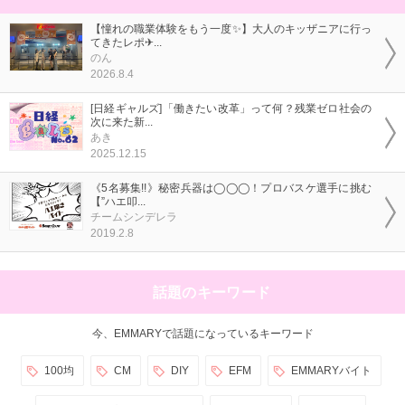
【憧れの職業体験をもう一度✨】大人のキッザニアに行っ
てきたレポ✈...
のん
2026.8.4
[日経ギャルズ]「働きたい改革」って何？残業ゼロ社会の
次に来た新...
あき
2025.12.15
《5名募集!!》秘密兵器は◯◯◯！プロバスケ選手に挑む
【”ハエ叩...
チームシンデレラ
2019.2.8
話題のキーワード
今、EMMARYで話題になっているキーワード
100均
CM
DIY
EFM
EMMARYバイト