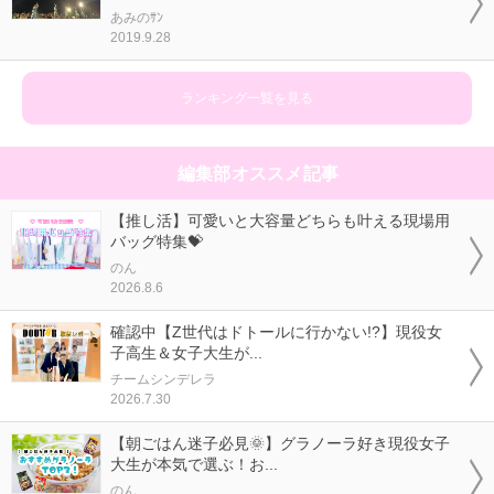
あみのｻﾝ
2019.9.28
ランキング一覧を見る
編集部オススメ記事
【推し活】可愛いと大容量どちらも叶える現場用
バッグ特集💝
のん
2026.8.6
確認中【Z世代はドトールに行かない!?】現役女
子高生＆女子大生が...
チームシンデレラ
2026.7.30
【朝ごはん迷子必見🌞】グラノーラ好き現役女子
大生が本気で選ぶ！お...
のん