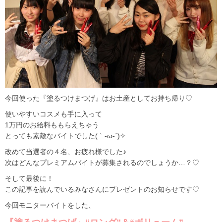
今回使った『塗るつけまつげ』はお土産としてお持ち帰り♡
使いやすいコスメも手に入って
1万円のお給料ももらえちゃう
とっても素敵なバイトでした(｀-ω-´)✧
改めて当選者の４名、お疲れ様でした♪
次はどんなプレミアムバイトが募集されるのでしょうか…？♡
そして最後に！
この記事を読んでいるみなさんにプレゼントのお知らせです♡
今回モニターバイトをした、