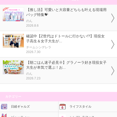
【推し活】可愛いと大容量どちらも叶える現場用
バッグ特集💝
のん
2026.8.6
確認中【Z世代はドトールに行かない!?】現役女
子高生＆女子大生が...
チームシンデレラ
2026.7.30
【朝ごはん迷子必見🌞】グラノーラ好き現役女子
大生が本気で選ぶ！お...
のん
2026.7.23
カテゴリー
日経ギャルズ
ライフスタイル