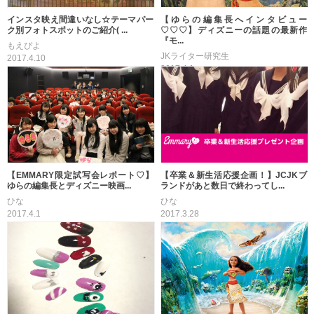
インスタ映え間違いなし☆テーマパー
【ゆらの編集長へインタビュー
ク別フォトスポットのご紹介( ...
♡♡♡】ディズニーの話題の最新作
『モ...
もえぴよ
JKライター研究生
2017.4.10
2017.4.1
【EMMARY限定試写会レポート♡】
【卒業＆新生活応援企画！】JCJKブ
ゆらの編集長とディズニー映画...
ランドがあと数日で終わってし...
ひな
ひな
2017.4.1
2017.3.28