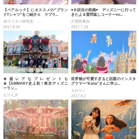
【ペアルック】にオススメの“ブラン
♥８回目の投稿♥ ディズニーに行って
ドTシャツ”をご紹介☆ ラブラ...
きたよ＆質問返しコーナーvo...
JKライター研究生
久間田琳加
2017.8.30
2017.7.29
★超レアなプレゼントも
世界観が可愛すぎると話題のインスタ
★【EMMARY史上初！東京ディズニ
グラマー“Kana”さんに学ぶ...
ーラン...
えみりぃ
えりんぎ
2017.6.2
2017.6.28