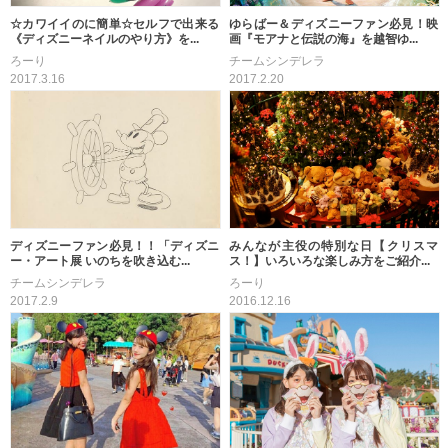
☆カワイイのに簡単☆セルフで出来る
ゆらばー＆ディズニーファン必見！映
《ディズニーネイルのやり方》を...
画『モアナと伝説の海』を越智ゆ...
ろーり
チームシンデレラ
2017.3.16
2017.2.20
ディズニーファン必見！！「ディズニ
みんなが主役の特別な日【クリスマ
ー・アート展 いのちを吹き込む...
ス！】いろいろな楽しみ方をご紹介...
チームシンデレラ
ろーり
2017.2.9
2016.12.16