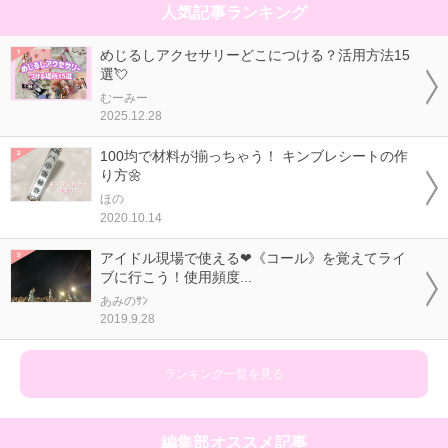
人気記事ランキング
めじるしアクセサリーどこにつける？活用方法15
選💘
むーみー
2025.12.28
100均で材料が揃っちゃう！ キンブレシートの作
り方🌼
ほの
2020.10.14
アイドル現場で使える❤《コール》を覚えてライ
ブに行こう！使用頻度...
あみのｻﾝ
2019.9.28
ランキング一覧を見る
編集部オススメ記事