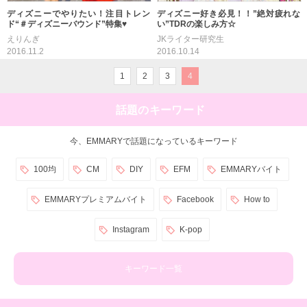
ディズニーでやりたい！注目トレン
ディズニー好き必見！！”絶対疲れな
ド“＃ディズニーバウンド”特集♥
い”TDRの楽しみ方☆
えりんぎ
JKライター研究生
2016.11.2
2016.10.14
1
2
3
4
話題のキーワード
今、EMMARYで話題になっているキーワード
100均
CM
DIY
EFM
EMMARYバイト
EMMARYプレミアムバイト
Facebook
How to
Instagram
K-pop
キーワード一覧