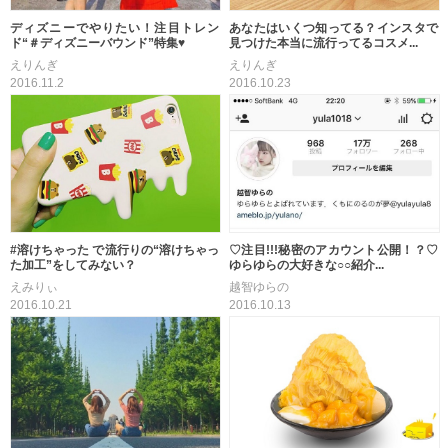
ディズニーでやりたい！注目トレン
あなたはいくつ知ってる？インスタで
ド“＃ディズニーバウンド”特集♥
見つけた本当に流行ってるコスメ...
えりんぎ
えりんぎ
2016.11.2
2016.10.23
#溶けちゃった で流行りの“溶けちゃっ
♡注目!!!秘密のアカウント公開！？♡
た加工”をしてみない？
ゆらゆらの大好きな○○紹介...
えみりぃ
越智ゆらの
2016.10.21
2016.10.13