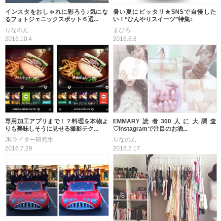
インスタをおしゃれに彩ろう♪気にな
暑い夏にピッタリ★SNSで自慢した
るフォトジェニックスポット６選...
い！“ひんやりスイーツ”特集♪
りなのん
まぴろ
2016.10.4
2016.8.8
専用加工アプリまで！？料理を本物よ
EMMARY読者300人に大調査
りも美味しそうに見せる撮影テク...
♡Instagramで注目のお洒...
JKライター研究生
りなのん
2016.7.29
2016.7.17