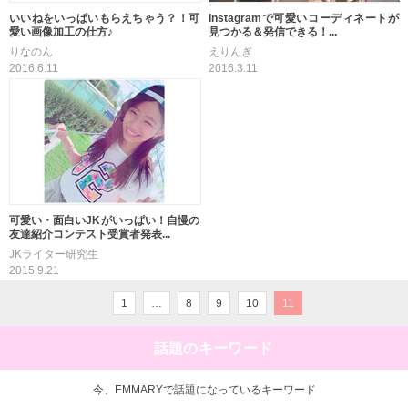
いいねをいっぱいもらえちゃう？！可
Instagramで可愛いコーディネートが
愛い画像加工の仕方♪
見つかる＆発信できる！...
りなのん
えりんぎ
2016.6.11
2016.3.11
可愛い・面白いJKがいっぱい！自慢の
友達紹介コンテスト受賞者発表...
JKライター研究生
2015.9.21
1
…
8
9
10
11
話題のキーワード
今、EMMARYで話題になっているキーワード