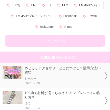
100均
CM
DIY
EFM
EMMARYバイト
EMMARYプレミアムバイト
Facebook
How to
Instagram
K-pop
キーワード一覧
人気記事ランキング
めじるしアクセサリーどこにつける？活用方法15
選💘
むーみー
2025.12.28
100均で材料が揃っちゃう！ キンブレシートの作
り方🌼
ほの
2020.10.14