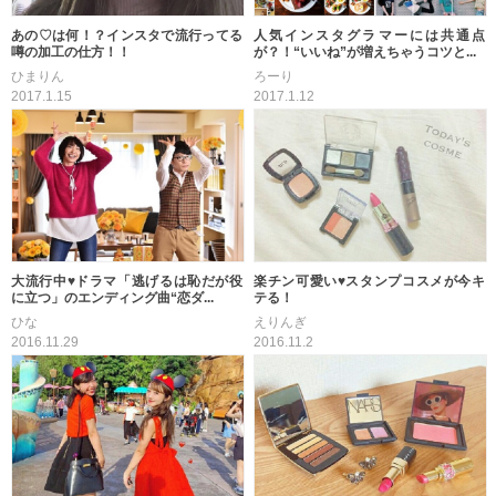
あの♡は何！？インスタで流行ってる
人気インスタグラマーには共通点
噂の加工の仕方！！
が？！“いいね”が増えちゃうコツと...
ひまりん
ろーり
2017.1.15
2017.1.12
大流行中♥ドラマ「逃げるは恥だが役
楽チン可愛い♥スタンプコスメが今キ
に立つ」のエンディング曲“恋ダ...
テる！
ひな
えりんぎ
2016.11.29
2016.11.2