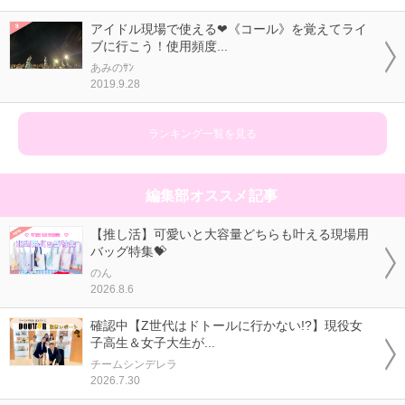
アイドル現場で使える❤《コール》を覚えてライ
ブに行こう！使用頻度...
あみのｻﾝ
2019.9.28
ランキング一覧を見る
編集部オススメ記事
【推し活】可愛いと大容量どちらも叶える現場用
バッグ特集💝
のん
2026.8.6
確認中【Z世代はドトールに行かない!?】現役女
子高生＆女子大生が...
チームシンデレラ
2026.7.30