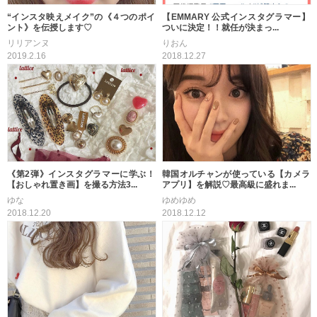
“インスタ映えメイク”の《４つのポイ
【EMMARY 公式インスタグラマー】
ント》を伝授します♡
ついに決定！！就任が決まっ...
リリアンヌ
りおん
2019.2.16
2018.12.27
《第2弾》インスタグラマーに学ぶ！
韓国オルチャンが使っている【カメラ
【おしゃれ置き画】を撮る方法3...
アプリ】を解説♡最高級に盛れま...
ゆな
ゆめゆめ
2018.12.20
2018.12.12