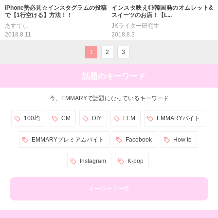
iPhone勢必見☆インスタグラムの投稿
インスタ映え◎韓国発のオムレット&
で【1行空ける】方法！！
スイーツのお店！【L...
あすてぃ
JKライター研究生
2018.8.11
2018.8.3
1
2
3
話題のキーワード
今、EMMARYで話題になっているキーワード
100均
CM
DIY
EFM
EMMARYバイト
EMMARYプレミアムバイト
Facebook
How to
Instagram
K-pop
キーワード一覧