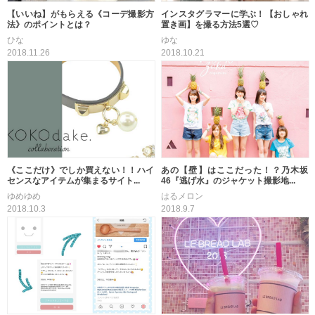
【いいね】がもらえる《コーデ撮影方
インスタグラマーに学ぶ！【おしゃれ
法》のポイントとは？
置き画】を撮る方法5選♡
ひな
ゆな
2018.11.26
2018.10.21
《ここだけ》でしか買えない！！ハイ
あの【壁】はここだった！？乃木坂
センスなアイテムが集まるサイト...
46『逃げ水』のジャケット撮影地...
ゆめゆめ
はるメロン
2018.10.3
2018.9.7