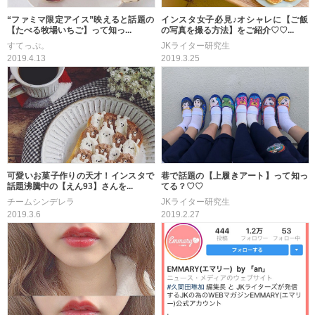
“ファミマ限定アイス”映えると話題の
インスタ女子必見♪オシャレに【ご飯
【たべる牧場いちご】って知っ...
の写真を撮る方法】をご紹介♡♡...
すてっぷ。
JKライター研究生
2019.4.13
2019.3.25
可愛いお菓子作りの天才！インスタで
巷で話題の【上履きアート】って知っ
話題沸騰中の【えん93】さんを...
てる？♡♡
チームシンデレラ
JKライター研究生
2019.3.6
2019.2.27