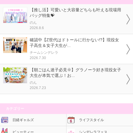
【推し活】可愛いと大容量どちらも叶える現場用
バッグ特集💝
のん
2026.8.6
確認中【Z世代はドトールに行かない!?】現役女
子高生＆女子大生が...
チームシンデレラ
2026.7.30
【朝ごはん迷子必見🌞】グラノーラ好き現役女子
大生が本気で選ぶ！お...
のん
2026.7.23
カテゴリー
日経ギャルズ
ライフスタイル
ビューティー
シンデレラフェス