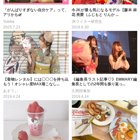
「がんばりすぎない自分ケア」って、
今JKが最も気になるモデル【藤本 林
アリかも🌿
花 美愛（ふじもと りんか ...
Yukika
JKライター研究生
2025.7.23
2019.6.30
【着物レンタル】には〇〇〇を持ち込
《編集長ラスト記事♡》EMMARY編
もう！オシャレ度MAX着こなし...
集長としての2年間を振り返っ...
あすてぃ
久間田琳加
2019.4.24
2019.4.14