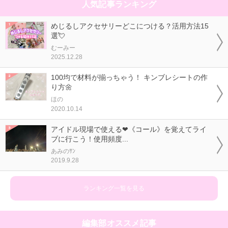
人気記事ランキング
めじるしアクセサリーどこにつける？活用方法15
選💘
むーみー
2025.12.28
100均で材料が揃っちゃう！ キンブレシートの作
り方🌼
ほの
2020.10.14
アイドル現場で使える❤《コール》を覚えてライ
ブに行こう！使用頻度...
あみのｻﾝ
2019.9.28
ランキング一覧を見る
編集部オススメ記事