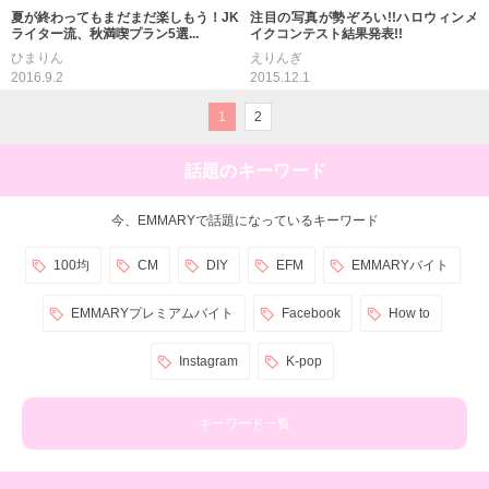
夏が終わってもまだまだ楽しもう！JK
注目の写真が勢ぞろい!!ハロウィンメ
ライター流、秋満喫プラン5選...
イクコンテスト結果発表!!
ひまりん
えりんぎ
2016.9.2
2015.12.1
1
2
話題のキーワード
今、EMMARYで話題になっているキーワード
100均
CM
DIY
EFM
EMMARYバイト
EMMARYプレミアムバイト
Facebook
How to
Instagram
K-pop
キーワード一覧