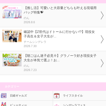
【推し活】可愛いと大容量どちらも叶える現場用
バッグ特集💝
のん
2026.8.6
確認中【Z世代はドトールに行かない!?】現役女
子高生＆女子大生が...
チームシンデレラ
2026.7.30
【朝ごはん迷子必見🌞】グラノーラ好き現役女子
大生が本気で選ぶ！お...
のん
2026.7.23
カテゴリー
日経ギャルズ
ライフスタイル
ビューティー
シンデレラフェス