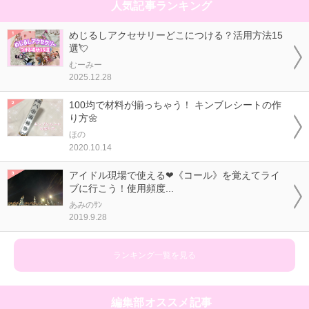
人気記事ランキング
めじるしアクセサリーどこにつける？活用方法15
選💘
むーみー
2025.12.28
100均で材料が揃っちゃう！ キンブレシートの作
り方🌼
ほの
2020.10.14
アイドル現場で使える❤《コール》を覚えてライ
ブに行こう！使用頻度...
あみのｻﾝ
2019.9.28
ランキング一覧を見る
編集部オススメ記事