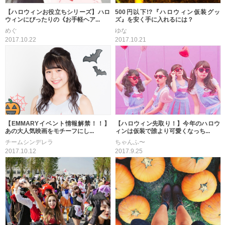
【ハロウィンお役立ちシリーズ】ハロ
500円以下!?『ハロウィン仮装グッ
ウィンにぴったりの《お手軽ヘア...
ズ』を安く手に入れるには？
めぐ
ゆな
2017.10.22
2017.10.21
【EMMARYイベント情報解禁！！】
【ハロウィン先取り！】今年のハロウ
あの大人気映画をモチーフにし...
ィンは仮装で誰より可愛くなっち...
チームシンデレラ
ちゃんふ〜
2017.10.12
2017.9.25