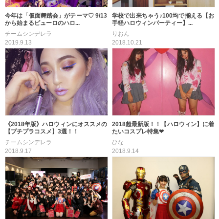
今年は「仮面舞踏会」がテーマ♡ 9/13
学校で出来ちゃう♪100均で揃える【お
から始まるピューロのハロ...
手軽ハロウィンパーティー】...
チームシンデレラ
りおん
2019.9.13
2018.10.21
《2018年版》ハロウィンにオススメの
2018超最新版！！【ハロウィン】に着
【プチプラコスメ】3選！！
たいコスプレ特集❤
チームシンデレラ
ひな
2018.9.17
2018.9.14