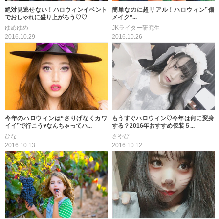
絶対見逃せない！ハロウィンイベント
簡単なのに超リアル！ハロウィン”傷
でおしゃれに盛り上がろう♡♡
メイク”...
ゆめゆめ
JKライター研究生
2016.10.29
2016.10.26
今年のハロウィンは“さりげなくカワ
もうすぐハロウィン♡今年は何に変身
イイ”で行こう♥なんちゃってハ...
する？2016年おすすめ仮装５...
ひな
さやぴ
2016.10.13
2016.10.12