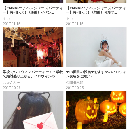
【EMMARYアベンジャーズパーティ
【EMMARYアベンジャーズパーティ
ー】特別レポ！《後編》イベン...
ー】特別レポ！《前編》可愛す...
まい
まい
2017.11.15
2017.11.15
学校でハロウィンパーティー！？学校
❤13回目の投稿❤おすすめのハロウィ
で絶対盛り上がる、ハロウィンの...
ン仮装をご紹介♪
ちゃんふ〜
久間田琳加
2017.10.26
2017.10.25