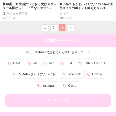
新学期・新生活に♡できる女はスケジ
寒い冬でもかわいくいたいの！冬の血
ュール帳から！！上手なスケジュ...
色メイクのポイント教えちゃいま...
JKライター研究生
まぴろ
2017.3.4
2017.2.3
1
2
3
4
話題のキーワード
今、EMMARYで話題になっているキーワード
100均
CM
DIY
EFM
EMMARYバイト
EMMARYプレミアムバイト
Facebook
How to
Instagram
K-pop
キーワード一覧