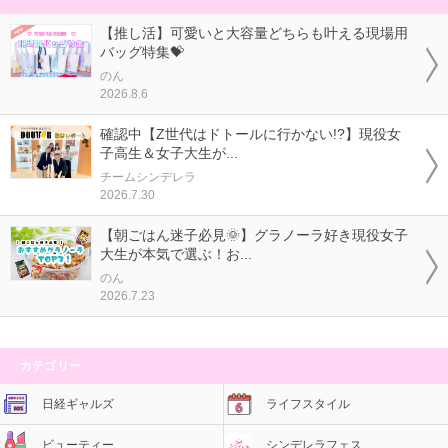
【推し活】可愛いと大容量どちらも叶える現場用
バッグ特集💝
のん
2026.8.6
確認中【Z世代はドトールに行かない!?】現役女
子高生＆女子大生が...
チームシンデレラ
2026.7.30
【朝ごはん迷子必見🌞】グラノーラ好き現役女子
大生が本気で選ぶ！お...
のん
2026.7.23
カテゴリー
日経ギャルズ
ライフスタイル
ビューティー
シンデレラフェス