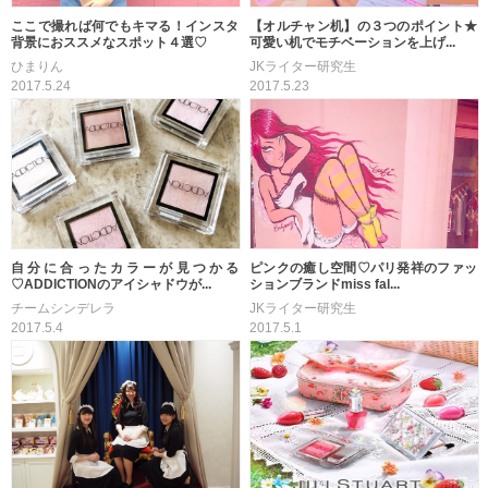
ここで撮れば何でもキマる！インスタ
【オルチャン机】の３つのポイント★
背景におススメなスポット４選♡
可愛い机でモチベーションを上げ...
ひまりん
JKライター研究生
2017.5.24
2017.5.23
自分に合ったカラーが見つかる
ピンクの癒し空間♡パリ発祥のファッ
♡ADDICTIONのアイシャドウが...
ションブランドmiss fal...
チームシンデレラ
JKライター研究生
2017.5.4
2017.5.1