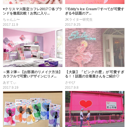
♥クリスマス限定コフレ2017♡各ブラ
♡Eddy’s Ice Cream♡すべてが可愛す
ンドを徹底比較！お気に入り...
ぎる今話題のア...
ちゃんふ〜
JKライター研究生
2017.11.9
2017.9.25
～第２弾～【お部屋のリメイク方法】
【大阪】「ピンクの壁」が可愛すぎ
カラフルで可愛いデザインにリメ...
る！！話題の古着屋さんをご紹介♡
あすてぃ
さやぴ
2017.9.19
2017.9.8