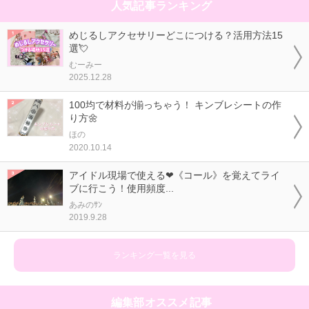
人気記事ランキング
めじるしアクセサリーどこにつける？活用方法15
選💘
むーみー
2025.12.28
100均で材料が揃っちゃう！ キンブレシートの作
り方🌼
ほの
2020.10.14
アイドル現場で使える❤《コール》を覚えてライ
ブに行こう！使用頻度...
あみのｻﾝ
2019.9.28
ランキング一覧を見る
編集部オススメ記事