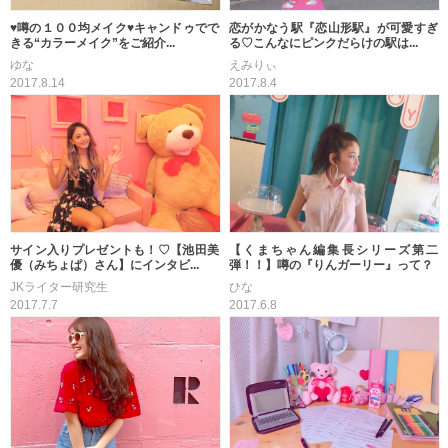
♥噂の１００均メイク♥キャンドゥでで
恋がかなう駅『恋山形駅』が可愛すぎ
きる“カラーメイク”をご紹介...
る♡こんなにピンクだらけの駅は...
ゆな
えみりぃ
2017.8.14
2017.8.4
サイン入りプレゼントも！♡【池田美
【くまちゃん編集長シリーズ第二
優（みちょぱ）さん】にインタビ...
弾！！】噂の『りんガーリー』って？
JKライター研究生
ひな
2017.7.7
2017.6.8