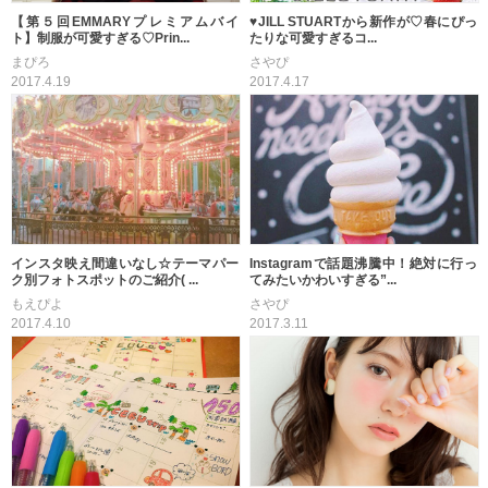
【第５回EMMARYプレミアムバイ
♥︎JILL STUARTから新作が♡春にぴっ
ト】制服が可愛すぎる♡Prin...
たりな可愛すぎるコ...
まぴろ
さやぴ
2017.4.19
2017.4.17
インスタ映え間違いなし☆テーマパー
Instagramで話題沸騰中！絶対に行っ
ク別フォトスポットのご紹介( ...
てみたいかわいすぎる”...
もえぴよ
さやぴ
2017.4.10
2017.3.11