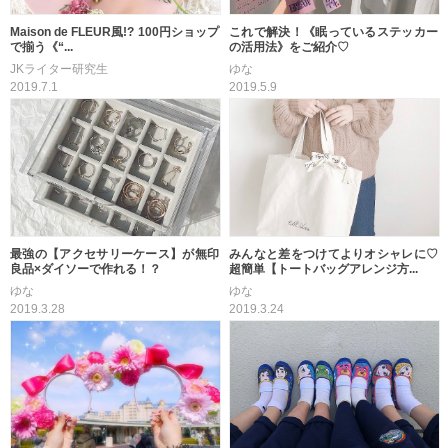
Maison de FLEUR風!? 100円ショップ
これで解決！《眠っているステッカー
で揃う《“...
の活用法》をご紹介♡
JKライター研究生
ゆな
2019.7.1
2019.5.9
最強の【アクセサリーケース】が無印
みんなと差をつけてよりオシャレに♡
良品×ダイソーで作れる！？
超簡単【トートバッグアレンジ方...
ゆな
ゆな
2019.3.28
2019.3.24