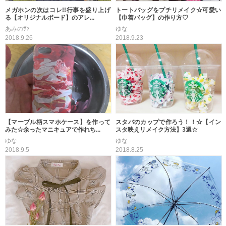
メガホンの次はコレ!!行事を盛り上げ
トートバッグをプチリメイク☆可愛い
る【オリジナルボード】のアレ...
【巾着バッグ】の作り方♡
あみのｻﾝ
ゆな
2018.9.26
2018.9.23
【マーブル柄スマホケース】を作って
スタバのカップで作ろう！！☆【イン
みた☆余ったマニキュアで作れち...
スタ映えリメイク方法】3選☆
ゆな
ゆな
2018.9.5
2018.8.25