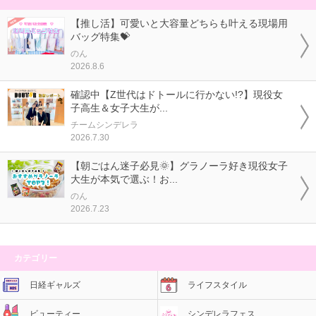
【推し活】可愛いと大容量どちらも叶える現場用
バッグ特集💝
のん
2026.8.6
確認中【Z世代はドトールに行かない!?】現役女
子高生＆女子大生が...
チームシンデレラ
2026.7.30
【朝ごはん迷子必見🌞】グラノーラ好き現役女子
大生が本気で選ぶ！お...
のん
2026.7.23
カテゴリー
日経ギャルズ
ライフスタイル
ビューティー
シンデレラフェス