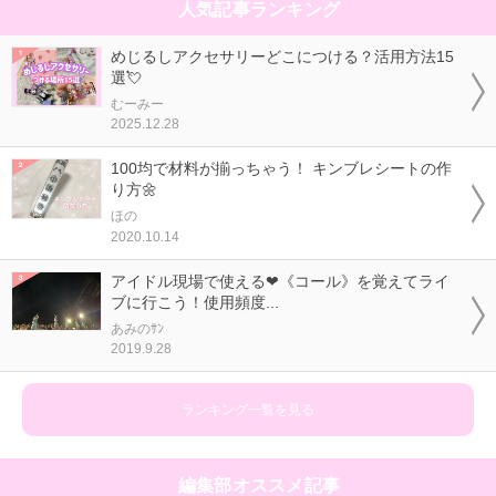
人気記事ランキング
めじるしアクセサリーどこにつける？活用方法15
選💘
むーみー
2025.12.28
100均で材料が揃っちゃう！ キンブレシートの作
り方🌼
ほの
2020.10.14
アイドル現場で使える❤《コール》を覚えてライ
ブに行こう！使用頻度...
あみのｻﾝ
2019.9.28
ランキング一覧を見る
編集部オススメ記事