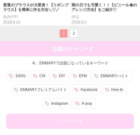
普通のブラウスが大変身！【リボンブ
雨の日でも可愛く！！【ビニール傘の
ラウス】を簡単に作る方法＼♡／
アレンジ方法】をご紹介♡
あみのｻﾝ
ゆな
2018.6.14
2018.6.2
1
2
話題のキーワード
今、EMMARYで話題になっているキーワード
100均
CM
DIY
EFM
EMMARYバイト
EMMARYプレミアムバイト
Facebook
How to
Instagram
K-pop
キーワード一覧