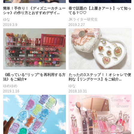
簡単！手作り！《ディズニーカチュー
巷で話題の【上履きアート】って知っ
シャ》の作り方とおすすめデザイ...
てる？♡♡
ゆな
JKライター研究生
2019.3.9
2019.2.27
《眠っている“リップ”を再利用する方
たったの3ステップ！！オシャレで便
法》をご紹介♥
利な【リングケース】をご紹介...
ゆめゆめ
ゆな
2019.1.16
2018.10.31