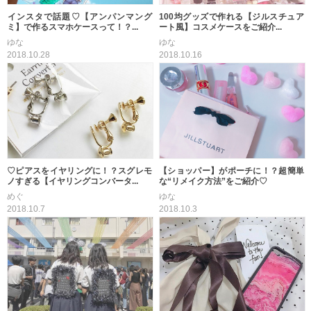
インスタで話題♡【アンパンマング
100均グッズで作れる【ジルスチュア
ミ】で作るスマホケースって！？...
ート風】コスメケースをご紹介...
ゆな
ゆな
2018.10.28
2018.10.16
♡ピアスをイヤリングに！？スグレモ
【ショッパー】がポーチに！？超簡単
ノすぎる【イヤリングコンバータ...
な“リメイク方法”をご紹介♡
めぐ
ゆな
2018.10.7
2018.10.3