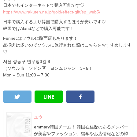
日本でもインターネットで購入可能です♡
https://www.rakuten.ne.jp/gold/effect-gift/sp_web5/
日本で購入するより韓国で購入するほうが安いです♡
韓国ではAlandなどで購入可能です！
Fennecはソウルに路面店もあります！
品揃えは多いのでソウルに旅行された際はこちらをおすすめします
♡
서울 성동구 연무장3길 8
（ソウル市 ソドン区 ヨンムジャン 3−８）
Mon – Sun 11:00 – 7:30
ユウ
emmary韓国チーム！ 韓国在住歴のあるメンバー
が美容やファッション、留学やお店情報などの韓