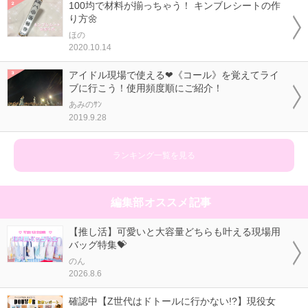
100均で材料が揃っちゃう！ キンブレシートの作
り方🌼
ほの
2020.10.14
アイドル現場で使える❤《コール》を覚えてライ
ブに行こう！使用頻度順にご紹介！
あみのｻﾝ
2019.9.28
ランキング一覧を見る
編集部オススメ記事
【推し活】可愛いと大容量どちらも叶える現場用
バッグ特集💝
のん
2026.8.6
確認中【Z世代はドトールに行かない!?】現役女