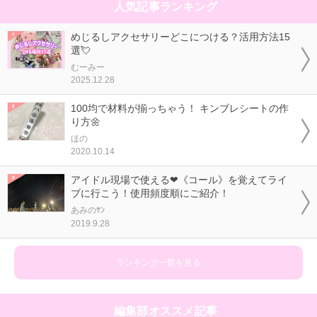
人気記事ランキング
めじるしアクセサリーどこにつける？活用方法15
選💘
むーみー
2025.12.28
100均で材料が揃っちゃう！ キンブレシートの作
り方🌼
ほの
2020.10.14
アイドル現場で使える❤《コール》を覚えてライ
ブに行こう！使用頻度順にご紹介！
あみのｻﾝ
2019.9.28
ランキング一覧を見る
編集部オススメ記事