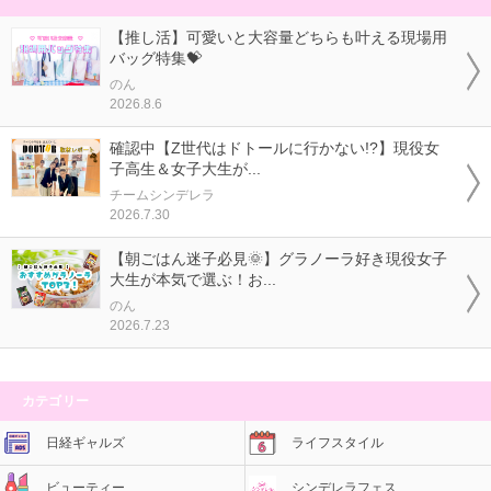
【推し活】可愛いと大容量どちらも叶える現場用
バッグ特集💝
のん
2026.8.6
確認中【Z世代はドトールに行かない!?】現役女
子高生＆女子大生が...
チームシンデレラ
2026.7.30
【朝ごはん迷子必見🌞】グラノーラ好き現役女子
大生が本気で選ぶ！お...
のん
2026.7.23
カテゴリー
日経ギャルズ
ライフスタイル
ビューティー
シンデレラフェス