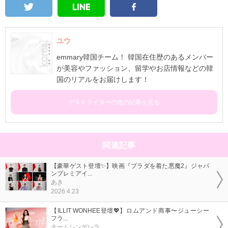
ユウ
emmary韓国チーム！ 韓国在住歴のあるメンバー
が美容やファッション、留学やお店情報などの韓
国のリアルをお届けします！
ゲストライターの他の記事を見る
関連記事
【豪華ゲスト登壇✨】映画『プラダを着た悪魔2』ジャパ
ンプレミアイ...
あき
2026.4.23
【ILLIT WONHEE登壇💖】ロムアンド商事〜ジューシー
フラ...
チームシンデレラ