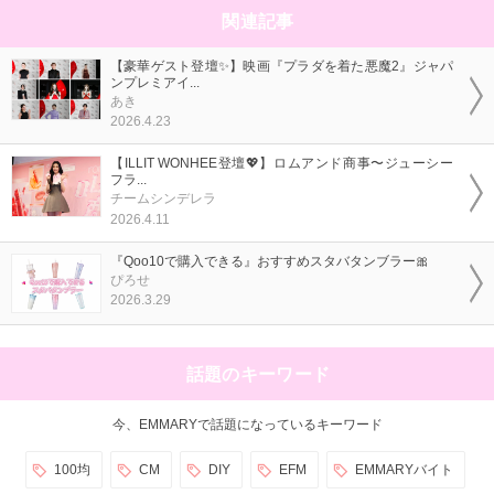
関連記事
【豪華ゲスト登壇✨】映画『プラダを着た悪魔2』ジャパ
ンプレミアイ...
あき
2026.4.23
【ILLIT WONHEE登壇💖】ロムアンド商事〜ジューシー
フラ...
チームシンデレラ
2026.4.11
『Qoo10で購入できる』おすすめスタバタンブラー🎀
ぴろせ
2026.3.29
話題のキーワード
今、EMMARYで話題になっているキーワード
100均
CM
DIY
EFM
EMMARYバイト