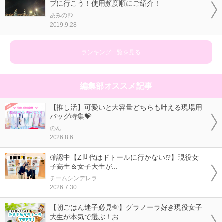
ブに行こう！使用頻度順にご紹介！
あみのｻﾝ
2019.9.28
ランキング一覧を見る
編集部オススメ記事
【推し活】可愛いと大容量どちらも叶える現場用
バッグ特集💝
のん
2026.8.6
確認中【Z世代はドトールに行かない!?】現役女
子高生＆女子大生が...
チームシンデレラ
2026.7.30
【朝ごはん迷子必見🌞】グラノーラ好き現役女子
大生が本気で選ぶ！お...