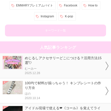
EMMARYプレミアムバイト
Facebook
How to
Instagram
K-pop
キーワード一覧
人気記事ランキング
めじるしアクセサリーどこにつける？活用方法15
選💘
むーみー
2025.12.28
100均で材料が揃っちゃう！ キンブレシートの作
り方🌼
ほの
2020.10.14
アイドル現場で使える❤《コール》を覚えてライ