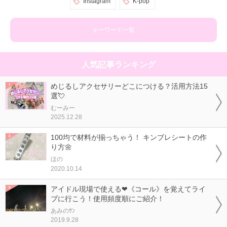
Instagram
K-pop
キーワード一覧
人気記事ランキング
めじるしアクセサリーどこにつける？活用方法15
選💘
むーみー
2025.12.28
100均で材料が揃っちゃう！ キンブレシートの作
り方🌼
ほの
2020.10.14
アイドル現場で使える❤《コール》を覚えてライ
ブに行こう！使用頻度順にご紹介！
あみのｻﾝ
2019.9.28