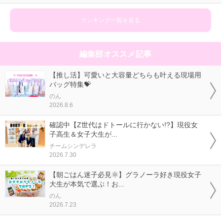
ランキング一覧を見る
編集部オススメ記事
【推し活】可愛いと大容量どちらも叶える現場用
バッグ特集💝
のん
2026.8.6
確認中【Z世代はドトールに行かない!?】現役女
子高生＆女子大生が...
チームシンデレラ
2026.7.30
【朝ごはん迷子必見🌞】グラノーラ好き現役女子
大生が本気で選ぶ！お...
のん
2026.7.23