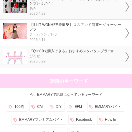
ンプレミアイ...
あき
2026.4.23
【ILLIT WONHEE登壇💖】ロムアンド商事〜ジューシー
フラ...
チームシンデレラ
2026.4.11
『Qoo10で購入できる』おすすめスタバタンブラー🎀
ぴろせ
2026.3.29
話題のキーワード
今、EMMARYで話題になっているキーワード
100均
CM
DIY
EFM
EMMARYバイト
EMMARYプレミアムバイト
Facebook
How to