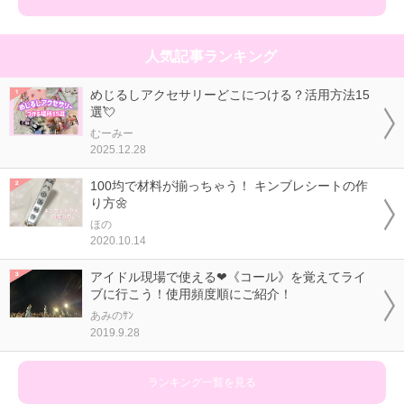
人気記事ランキング
めじるしアクセサリーどこにつける？活用方法15
選💘
むーみー
2025.12.28
100均で材料が揃っちゃう！ キンブレシートの作
り方🌼
ほの
2020.10.14
アイドル現場で使える❤《コール》を覚えてライ
ブに行こう！使用頻度順にご紹介！
あみのｻﾝ
2019.9.28
ランキング一覧を見る