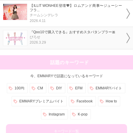
【ILLIT WONHEE登壇💖】ロムアンド商事〜ジューシー
フラ...
チームシンデレラ
2026.4.11
『Qoo10で購入できる』おすすめスタバタンブラー🎀
ぴろせ
2026.3.29
話題のキーワード
今、EMMARYで話題になっているキーワード
100均
CM
DIY
EFM
EMMARYバイト
EMMARYプレミアムバイト
Facebook
How to
Instagram
K-pop
キーワード一覧