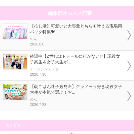
編集部オススメ記事
【推し活】可愛いと大容量どちらも叶える現場用
バッグ特集💝
のん
2026.8.6
確認中【Z世代はドトールに行かない!?】現役女
子高生＆女子大生が...
チームシンデレラ
2026.7.30
【朝ごはん迷子必見🌞】グラノーラ好き現役女子
大生が本気で選ぶ！お...
のん
2026.7.23
カテゴリー