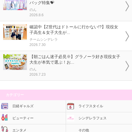
バッグ特集💝
のん
2026.8.6
確認中【Z世代はドトールに行かない!?】現役女
子高生＆女子大生が...
チームシンデレラ
2026.7.30
【朝ごはん迷子必見🌞】グラノーラ好き現役女子
大生が本気で選ぶ！お...
のん
2026.7.23
カテゴリー
日経ギャルズ
ライフスタイル
ビューティー
シンデレラフェス
エンタメ
その他