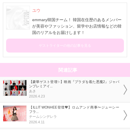
ユウ
emmary韓国チーム！ 韓国在住歴のあるメンバー
が美容やファッション、留学やお店情報などの韓
国のリアルをお届けします！
ゲストライターの他の記事を見る
関連記事
【豪華ゲスト登壇✨】映画『プラダを着た悪魔2』ジャパ
ンプレミアイ...
あき
2026.4.23
【ILLIT WONHEE登壇💖】ロムアンド商事〜ジューシー
フラ...
チームシンデレラ
2026.4.11