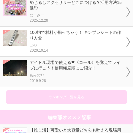
めじるしアクセサリーどこにつける？活用方法15
選💘
むーみー
2025.12.28
100均で材料が揃っちゃう！ キンブレシートの作
り方🌼
ほの
2020.10.14
アイドル現場で使える❤《コール》を覚えてライ
ブに行こう！使用頻度順にご紹介！
あみのｻﾝ
2019.9.28
ランキング一覧を見る
編集部オススメ記事
【推し活】可愛いと大容量どちらも叶える現場用