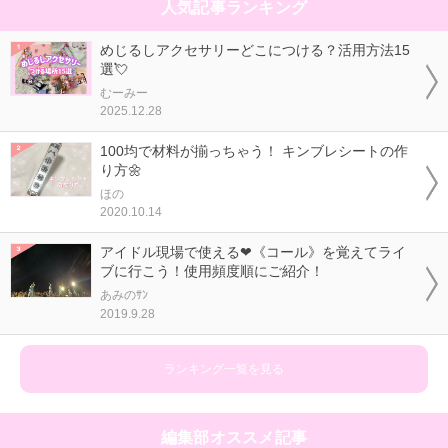
人気記事ランキング
めじるしアクセサリーどこにつける？活用方法15
選💘
むーみー
2025.12.28
100均で材料が揃っちゃう！ キンブレシートの作
り方🌼
ほの
2020.10.14
アイドル現場で使える❤《コール》を覚えてライ
ブに行こう！使用頻度順にご紹介！
あみのｻﾝ
2019.9.28
ランキング一覧を見る
編集部オススメ記事