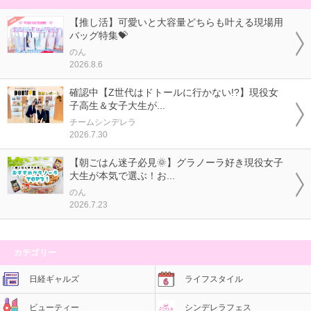
【推し活】可愛いと大容量どちらも叶える現場用
バッグ特集💝
のん
2026.8.6
確認中【Z世代はドトールに行かない!?】現役女
子高生＆女子大生が...
チームシンデレラ
2026.7.30
【朝ごはん迷子必見🌞】グラノーラ好き現役女子
大生が本気で選ぶ！お...
のん
2026.7.23
カテゴリー
日経ギャルズ
ライフスタイル
ビューティー
シンデレラフェス