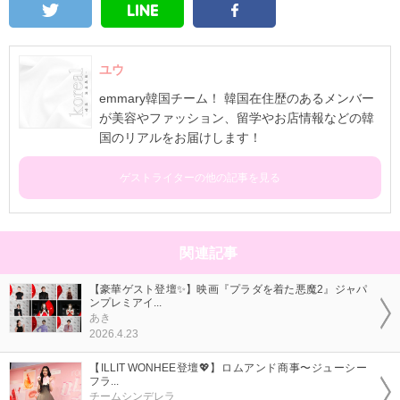
ユウ
emmary韓国チーム！ 韓国在住歴のあるメンバー
が美容やファッション、留学やお店情報などの韓
国のリアルをお届けします！
ゲストライターの他の記事を見る
関連記事
【豪華ゲスト登壇✨】映画『プラダを着た悪魔2』ジャパ
ンプレミアイ...
あき
2026.4.23
【ILLIT WONHEE登壇💖】ロムアンド商事〜ジューシー
フラ...
チームシンデレラ