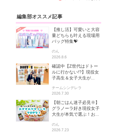
編集部オススメ記事
【推し活】可愛いと大容
量どちらも叶える現場用
バッグ特集💝
のん
2026.8.6
確認中【Z世代はドトー
ルに行かない!?】現役女
子高生＆女子大生が...
チームシンデレラ
2026.7.30
【朝ごはん迷子必見🌞】
グラノーラ好き現役女子
大生が本気で選ぶ！お...
のん
2026.7.23