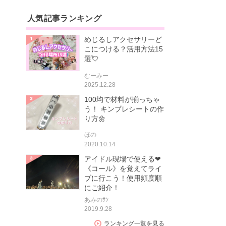
人気記事ランキング
めじるしアクセサリーど
こにつける？活用方法15
選💘
むーみー
2025.12.28
100均で材料が揃っちゃ
う！ キンブレシートの作
り方🌼
ほの
2020.10.14
アイドル現場で使える❤
《コール》を覚えてライ
ブに行こう！使用頻度順
にご紹介！
あみのｻﾝ
2019.9.28
ランキング一覧を見る