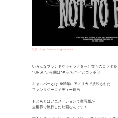
出典：https://www.instagram.com/
いろんなブランドやキャラクターと数々のコラボを
”KIRSH”が今回は”キャスパー”とコラボ♡
キャスパーとは1995年にアメリカで放映された
ファンタジーコメディー映画！
もともとはアニメーションで実写版が
全世界で流行した映画なんです！