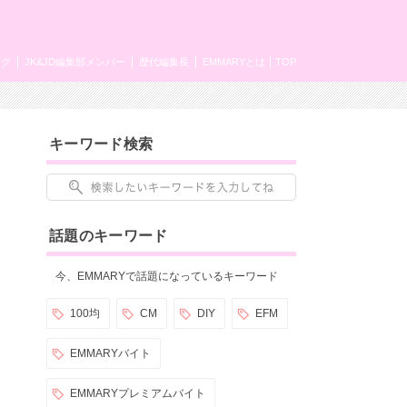
ング
JK&JD編集部メンバー
歴代編集長
EMMARYとは
TOP
キーワード検索
話題のキーワード
今、EMMARYで話題になっているキーワード
100均
CM
DIY
EFM
EMMARYバイト
EMMARYプレミアムバイト