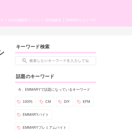
ング
JK&JD編集部メンバー
歴代編集長
EMMARYとは
TOP
キーワード検索
シ
話題のキーワード
今、EMMARYで話題になっているキーワード
100均
CM
DIY
EFM
EMMARYバイト
EMMARYプレミアムバイト