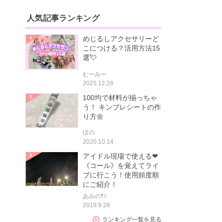
人気記事ランキング
めじるしアクセサリーど
こにつける？活用方法15
選💘
むーみー
2025.12.28
100均で材料が揃っちゃ
う！ キンブレシートの作
り方🌼
ほの
2020.10.14
アイドル現場で使える❤
《コール》を覚えてライ
ブに行こう！使用頻度順
にご紹介！
あみのｻﾝ
2019.9.28
ランキング一覧を見る