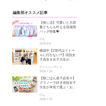
編集部オススメ記事
【推し活】可愛いと大容
量どちらも叶える現場用
バッグ特集💝
のん
2026.8.6
確認中【Z世代はドトー
ルに行かない!?】現役女
子高生＆女子大生が...
チームシンデレラ
2026.7.30
【朝ごはん迷子必見🌞】
グラノーラ好き現役女子
大生が本気で選ぶ！お...
のん
2026.7.23