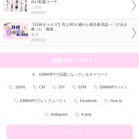
向け私服コーデ...
このか
2026.8.3
【日経ギャルズ】売上80％減から過去最高益へ！ぴあを
救った「最後...
あき
2026.8.3
話題のキーワード
今、EMMARYで話題になっているキーワード
100均
CM
DIY
EFM
EMMARYバイト
EMMARYプレミアムバイト
Facebook
How to
Instagram
K-pop
キーワード一覧