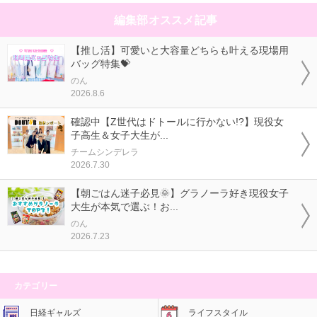
編集部オススメ記事
【推し活】可愛いと大容量どちらも叶える現場用
バッグ特集💝
のん
2026.8.6
確認中【Z世代はドトールに行かない!?】現役女
子高生＆女子大生が...
チームシンデレラ
2026.7.30
【朝ごはん迷子必見🌞】グラノーラ好き現役女子
大生が本気で選ぶ！お...
のん
2026.7.23
カテゴリー
日経ギャルズ
ライフスタイル