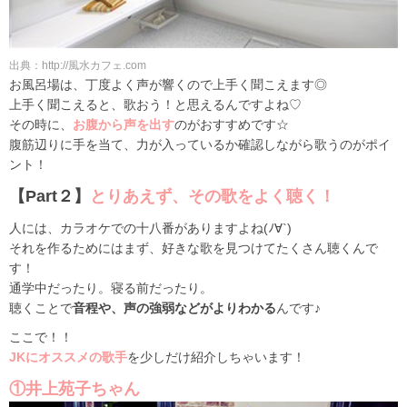
出典：http://風水カフェ.com
お風呂場は、丁度よく声が響くので上手く聞こえます◎
上手く聞こえると、歌おう！と思えるんですよね♡
その時に、
お腹から声を出す
のがおすすめです☆
腹筋辺りに手を当て、力が入っているか確認しながら歌うのがポイ
ント！
【Part２】
とりあえず、その歌をよく聴く！
人には、カラオケでの十八番がありますよね(ﾉ∀`)
それを作るためにはまず、好きな歌を見つけてたくさん聴くんで
す！
通学中だったり。寝る前だったり。
聴くことで
音程や、声の強弱などがよりわかる
んです♪
ここで！！
JKにオススメの歌手
を少しだけ紹介しちゃいます！
①井上苑子ちゃん