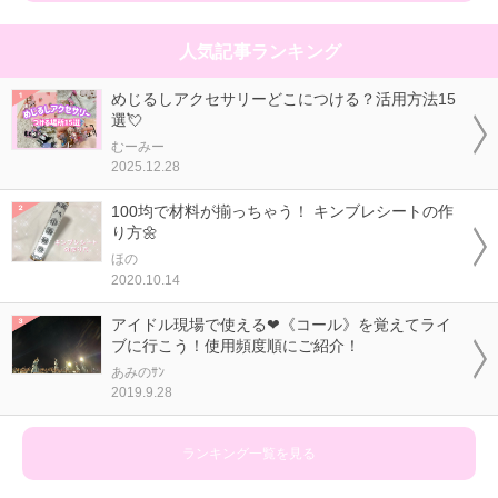
人気記事ランキング
めじるしアクセサリーどこにつける？活用方法15
選💘
むーみー
2025.12.28
100均で材料が揃っちゃう！ キンブレシートの作
り方🌼
ほの
2020.10.14
アイドル現場で使える❤《コール》を覚えてライ
ブに行こう！使用頻度順にご紹介！
あみのｻﾝ
2019.9.28
ランキング一覧を見る