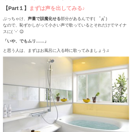
【Part１】
まずは声を出してみる♪
ぶっちゃけ、
声量で誤魔化せる
部分があるんです( ﾟдﾟ)
なので、恥ずかしがって小さい声で歌っているとそれだけでマイナ
スに( ˊᵕˋ 😉
「いや、でもムリ……」
と思う人は、まずはお風呂に入る時に歌ってみましょう♫