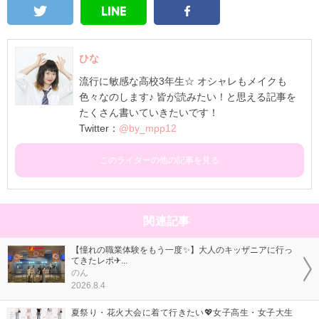
ひな
流行に敏感な高校3年生☆ オシャレもメイクも
色々なのします♪ 皆が読みたい！と思える記事を
たくさん書いていきたいです！
Twitter：
@by_mpp12
このライターの他の記事を見る
関連記事
【憧れの職業体験をもう一度✨】大人のキッザニアに行っ
てきたレポ✈...
のん
2026.8.4
夏祭り・花火大会に着て行きたい💖女子高生・女子大生