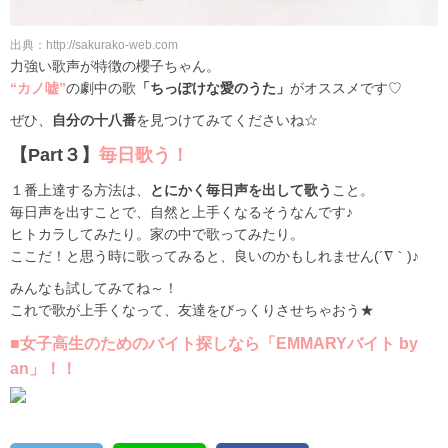
出典：http://sakurako-web.com
力強い歌声が特徴の櫻子ちゃん。
“カノ嘘”
の劇中の歌
「ちっぽけな愛のうた」
がオススメです♡
ぜひ、
自分の十八番
を見つけてみてくださいね☆
【Part３】
毎日歌う！
１番上達する方法は、
とにかく毎日声を出して歌う
こと。
毎日声を出すことで、自然と上手くなるそうなんです♪
ヒトカラしてみたり。家の中で歌ってみたり。
ここだ！と思う時に歌ってみると、良いのかもしれません(´∇｀)♪
みんなも試してみてね～！
これで歌が上手くなって、友達をびっくりさせちゃおう★
■女子高生のためのバイト探しなら「EMMARYバイト by
an」！！