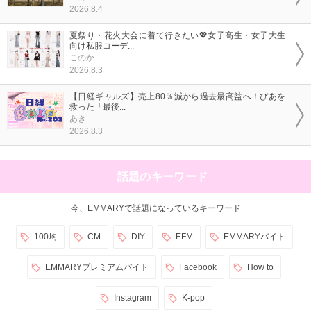
2026.8.4
夏祭り・花火大会に着て行きたい💖女子高生・女子大生
向け私服コーデ...
このか
2026.8.3
【日経ギャルズ】売上80％減から過去最高益へ！ぴあを
救った「最後...
あき
2026.8.3
話題のキーワード
今、EMMARYで話題になっているキーワード
100均
CM
DIY
EFM
EMMARYバイト
EMMARYプレミアムバイト
Facebook
How to
Instagram
K-pop