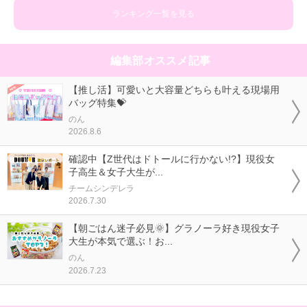
ランキング一覧を見る
編集部オススメ記事
【推し活】可愛いと大容量どちらも叶える現場用
バッグ特集💝
のん
2026.8.6
確認中【Z世代はドトールに行かない!?】現役女
子高生＆女子大生が...
チームシンデレラ
2026.7.30
【朝ごはん迷子必見🌞】グラノーラ好き現役女子
大生が本気で選ぶ！お...
のん
2026.7.23