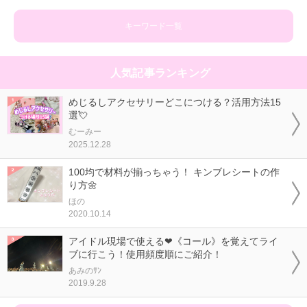
キーワード一覧
人気記事ランキング
めじるしアクセサリーどこにつける？活用方法15
選💘
むーみー
2025.12.28
100均で材料が揃っちゃう！ キンブレシートの作
り方🌼
ほの
2020.10.14
アイドル現場で使える❤《コール》を覚えてライ
ブに行こう！使用頻度順にご紹介！
あみのｻﾝ
2019.9.28