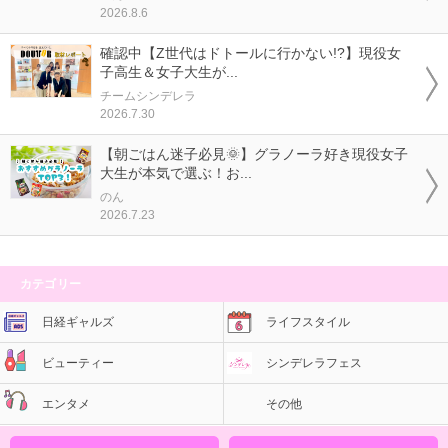
2026.8.6
確認中【Z世代はドトールに行かない!?】現役女
子高生＆女子大生が...
チームシンデレラ
2026.7.30
【朝ごはん迷子必見🌞】グラノーラ好き現役女子
大生が本気で選ぶ！お...
のん
2026.7.23
カテゴリー
日経ギャルズ
ライフスタイル
ビューティー
シンデレラフェス
エンタメ
その他