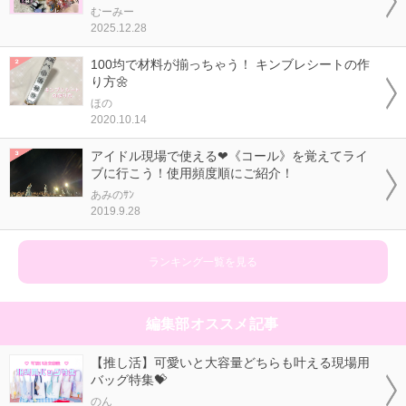
むーみー
2025.12.28
100均で材料が揃っちゃう！ キンブレシートの作
り方🌼
ほの
2020.10.14
アイドル現場で使える❤《コール》を覚えてライ
ブに行こう！使用頻度順にご紹介！
あみのｻﾝ
2019.9.28
ランキング一覧を見る
編集部オススメ記事
【推し活】可愛いと大容量どちらも叶える現場用
バッグ特集💝
のん