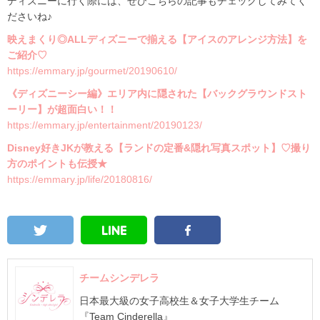
ディズニーに行く際には、ぜひこちらの記事もチェックしてみてく
ださいね♪
映えまくり◎ALLディズニーで揃える【アイスのアレンジ方法】を
ご紹介♡
https://emmary.jp/gourmet/20190610/
《ディズニーシー編》エリア内に隠された【バックグラウンドスト
ーリー】が超面白い！！
https://emmary.jp/entertainment/20190123/
Disney好きJKが教える【ランドの定番&隠れ写真スポット】♡撮り
方のポイントも伝授★
https://emmary.jp/life/20180816/
チームシンデレラ
日本最大級の女子高校生＆女子大学生チーム
『Team Cinderella』