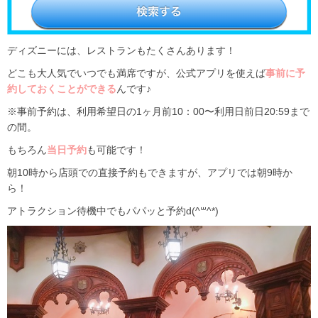
ディズニーには、レストランもたくさんあります！
どこも大人気でいつでも満席ですが、公式アプリを使えば
事前に予
約しておくことができる
んです♪
※事前予約は、利用希望日の1ヶ月前10：00〜利用日前日20:59まで
の間。
もちろん
当日予約
も可能です！
朝10時から店頭での直接予約もできますが、アプリでは朝9時か
ら！
アトラクション待機中でもパパッと予約d(^꒳^*)