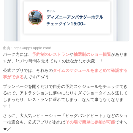
出典：https://apps.apple.com/
パーク内には、
予約制のレストラン
や
抽選制のショー観覧
がありま
すが、1つ1つ時間を覚えておくのはなかなか大変…！
公式アプリでは、それらの
タイムスケジュールをまとめて確認する
事ができる
んです(*´ω`*)
プランページを開くだけで自分の予約スケジュールをチェックでき
るので、アトラクションに夢中になりすぎてショータイムを逃して
しまったり、レストランに遅れてしまう…なんて事もなくなりま
す！
さらに、大人気レビューショー「ビッグバンドビート」などのショ
ー抽選会も、公式アプリがあれば
その場で簡単に参加が可能
です＼
★／