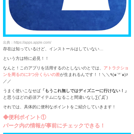
出典：https://apps.apple.com/
存在は知っているけど、インストールはしていない…
という方は特に必見！！
なんと！このアプリを活用するのとしないのとでは、
アトラクショ
ンを周るのに3つ分くらいの差
が生まれるんです！！＼＼٩(๑`^´๑)۶
／／
うまく使いこなせば
「もうこれ無しではディズニーに行けない！」
と思うほどの必須アイテムになること間違いなし∑(ﾟДﾟ)
それでは、具体的に便利なポイントをご紹介していきます！
◆便利ポイント①
パーク内の情報が事前にチェックできる！