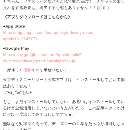
もちろん、ファストパスなどもこれで取れるので、チケットの出し
入れをする必要も、紛失する心配もありません！！∑(ﾟДﾟ)
《アプリダウンロードはこちらから》
●App Store
https://apps.apple.com/jp/app/tokyo-disney-resort-
app/id1313147771
●Google Play
https://play.google.com/store/apps/details?
id=jp.tokyodisneyresort.portalapp&hl=ja
一度使うと
便利すぎ
て手放せない！
東京ディズニーリゾート公式アプリは、インストールしておいて損
はありません！
･:*+.(( °ω° ))/.:+
もし、まだインストールしていない、あるいはインストールしてい
るけど全然活用していないという方がいたら、この記事をきっかけ
にぜひ一度試してみてほしいです＼★／
無駄なく効率良く周って、ディズニーの世界をたっぷり堪能しちゃ