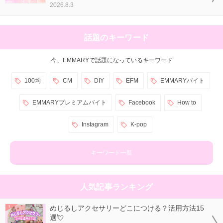
2026.8.3
話題のキーワード
今、EMMARYで話題になっているキーワード
100均
CM
DIY
EFM
EMMARYバイト
EMMARYプレミアムバイト
Facebook
How to
Instagram
K-pop
キーワード一覧
人気記事ランキング
めじるしアクセサリーどこにつける？活用方法15
選💘