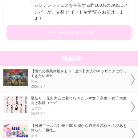
シンデレラフェスを主催する約100名のJK&JDメ
ンバーが、交替で“イマドキ情報”をお届けしま
す！
このライターの他の記事を見る
関連記事
【憧れの職業体験をもう一度✨】大人のキッザニアに行っ
てきたレポ✈...
のん
2026.8.4
夏祭り・花火大会に着て行きたい💖女子高生・女子大生
向け私服コーデ...
このか
2026.8.3
【日経ギャルズ】売上80％減から過去最高益へ！ぴあを
救った「最後...
あき