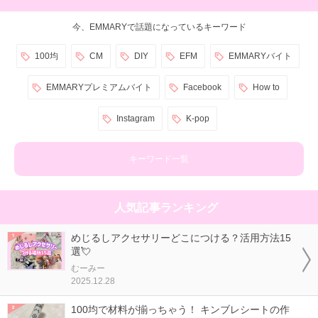
今、EMMARYで話題になっているキーワード
100均
CM
DIY
EFM
EMMARYバイト
EMMARYプレミアムバイト
Facebook
How to
Instagram
K-pop
キーワード一覧
人気記事ランキング
めじるしアクセサリーどこにつける？活用方法15
選💘
むーみー
2025.12.28
100均で材料が揃っちゃう！ キンブレシートの作