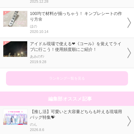
2025.12.28
100均で材料が揃っちゃう！ キンブレシートの作
り方🌼
ほの
2020.10.14
アイドル現場で使える❤《コール》を覚えてライ
ブに行こう！使用頻度順にご紹介！
あみのｻﾝ
2019.9.28
ランキング一覧を見る
編集部オススメ記事
【推し活】可愛いと大容量どちらも叶える現場用
バッグ特集💝
のん
2026.8.6