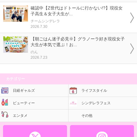
確認中【Z世代はドトールに行かない!?】現役女
子高生＆女子大生が...
チームシンデレラ
2026.7.30
【朝ごはん迷子必見🌞】グラノーラ好き現役女子
大生が本気で選ぶ！お...
のん
2026.7.23
カテゴリー
日経ギャルズ
ライフスタイル
ビューティー
シンデレラフェス
エンタメ
その他