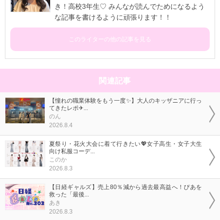
き！高校3年生♡ みんなが読んでためになるよう
な記事を書けるように頑張ります！！
このライターの他の記事を見る
関連記事
【憧れの職業体験をもう一度✨】大人のキッザニアに行っ
てきたレポ✈...
のん
2026.8.4
夏祭り・花火大会に着て行きたい💖女子高生・女子大生
向け私服コーデ...
このか
2026.8.3
【日経ギャルズ】売上80％減から過去最高益へ！ぴあを
救った「最後...
あき
2026.8.3