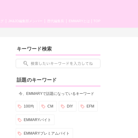
ング
JK&JD編集部メンバー
歴代編集長
EMMARYとは
TOP
キーワード検索
話題のキーワード
今、EMMARYで話題になっているキーワード
100均
CM
DIY
EFM
EMMARYバイト
EMMARYプレミアムバイト