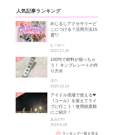
人気記事ランキング
めじるしアクセサリーど
こにつける？活用方法15
選💘
むーみー
2025.12.28
100均で材料が揃っちゃ
う！ キンブレシートの作
り方🌼
ほの
2020.10.14
アイドル現場で使える❤
《コール》を覚えてライ
ブに行こう！使用頻度順
にご紹介！
あみのｻﾝ
2019.9.28
ランキング一覧を見る