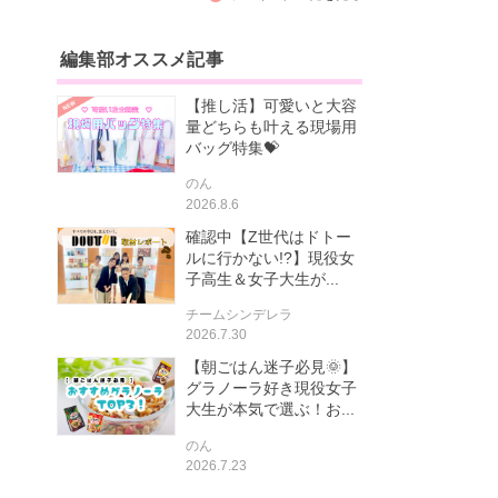
編集部オススメ記事
【推し活】可愛いと大容
量どちらも叶える現場用
バッグ特集💝
のん
2026.8.6
確認中【Z世代はドトー
ルに行かない!?】現役女
子高生＆女子大生が...
チームシンデレラ
2026.7.30
【朝ごはん迷子必見🌞】
グラノーラ好き現役女子
大生が本気で選ぶ！お...
のん
2026.7.23