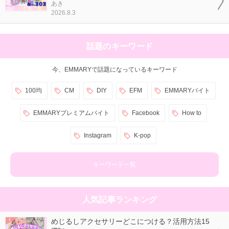
あき
2026.8.3
話題のキーワード
今、EMMARYで話題になっているキーワード
100均
CM
DIY
EFM
EMMARYバイト
EMMARYプレミアムバイト
Facebook
How to
Instagram
K-pop
キーワード一覧
人気記事ランキング
めじるしアクセサリーどこにつける？活用方法15