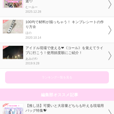
選💘
むーみー
2025.12.28
100均で材料が揃っちゃう！ キンブレシートの作
り方🌼
ほの
2020.10.14
アイドル現場で使える❤《コール》を覚えてライ
ブに行こう！使用頻度順にご紹介！
あみのｻﾝ
2019.9.28
ランキング一覧を見る
編集部オススメ記事
【推し活】可愛いと大容量どちらも叶える現場用
バッグ特集💝