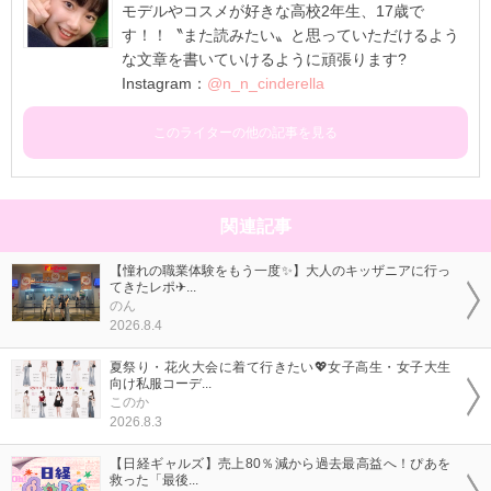
モデルやコスメが好きな高校2年生、17歳で
す！！〝また読みたい〟と思っていただけるよう
な文章を書いていけるように頑張ります?
Instagram：
@n_n_cinderella
このライターの他の記事を見る
関連記事
【憧れの職業体験をもう一度✨】大人のキッザニアに行っ
てきたレポ✈...
のん
2026.8.4
夏祭り・花火大会に着て行きたい💖女子高生・女子大生
向け私服コーデ...
このか
2026.8.3
【日経ギャルズ】売上80％減から過去最高益へ！ぴあを
救った「最後...