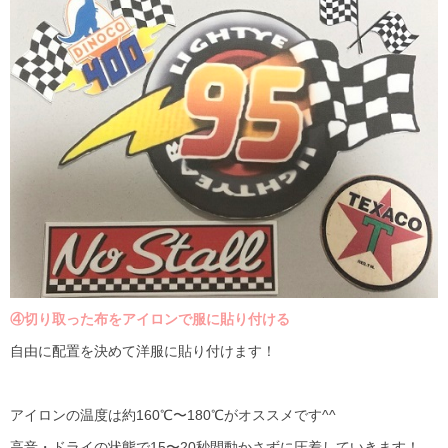
④切り取った布をアイロンで服に貼り付ける
自由に配置を決めて洋服に貼り付けます！
アイロンの温度は約
160℃
〜
180℃
がオススメです
^^
高音・ドライの状態で
15
〜
20
秒間動かさずに圧着していきます！