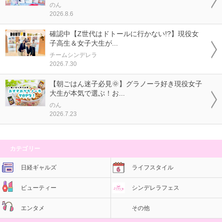
のん
2026.8.6
確認中【Z世代はドトールに行かない!?】現役女
子高生＆女子大生が...
チームシンデレラ
2026.7.30
【朝ごはん迷子必見🌞】グラノーラ好き現役女子
大生が本気で選ぶ！お...
のん
2026.7.23
カテゴリー
日経ギャルズ
ライフスタイル
ビューティー
シンデレラフェス
エンタメ
その他