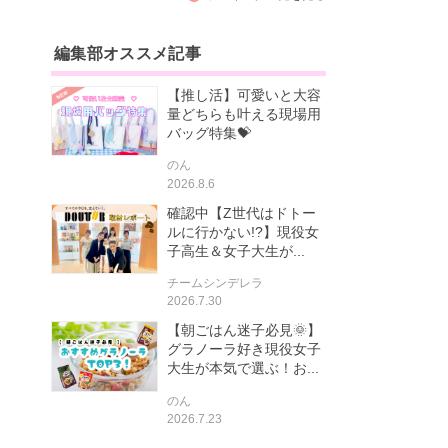
編集部オススメ記事
【推し活】可愛いと大容
量どちらも叶える現場用
バッグ特集💝
のん
2026.8.6
確認中【Z世代はドトー
ルに行かない!?】現役女
子高生＆女子大生が...
チームシンデレラ
2026.7.30
【朝ごはん迷子必見🌞】
グラノーラ好き現役女子
大生が本気で選ぶ！お...
のん
2026.7.23