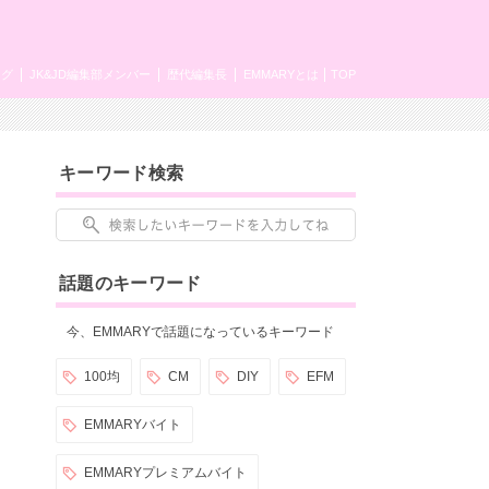
ング
JK&JD編集部メンバー
歴代編集長
EMMARYとは
TOP
キーワード検索
話題のキーワード
今、EMMARYで話題になっているキーワード
100均
CM
DIY
EFM
EMMARYバイト
EMMARYプレミアムバイト