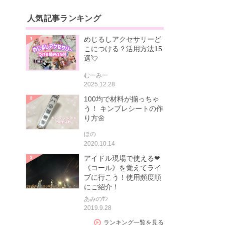
人気記事ランキング
めじるしアクセサリーど
こにつける？活用方法15
選💘
むーみー
2025.12.28
100均で材料が揃っちゃ
う！ キンブレシートの作
り方🌼
ほの
2020.10.14
アイドル現場で使える❤
《コール》を覚えてライ
ブに行こう！使用頻度順
にご紹介！
あみのｻﾝ
2019.9.28
ランキング一覧を見る