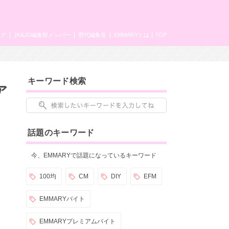
ング
JK&JD編集部メンバー
歴代編集長
EMMARYとは
TOP
キーワード検索
ア
話題のキーワード
今、EMMARYで話題になっているキーワード
100均
CM
DIY
EFM
EMMARYバイト
EMMARYプレミアムバイト