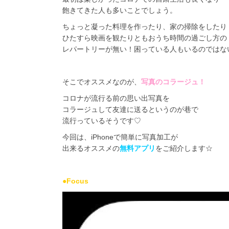
飽きてきた人も多いことでしょう。
ちょっと凝った料理を作ったり、家の掃除をしたり
ひたすら映画を観たりともおうち時間の過ごし方の
レパートリーが無い！困っている人もいるのではな
そこでオススメなのが、
写真のコラージュ！
コロナが流行る前の
思い出写真を
コラージュ
して友達に送るというのが巷で
流行っているそうです♡
今回は、i
Phone
で簡単に
写真加工
が
出来るオススメの
無料アプリ
をご紹介します☆
●Focus