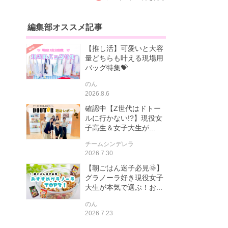
編集部オススメ記事
【推し活】可愛いと大容
量どちらも叶える現場用
バッグ特集💝
のん
2026.8.6
確認中【Z世代はドトー
ルに行かない!?】現役女
子高生＆女子大生が...
チームシンデレラ
2026.7.30
【朝ごはん迷子必見🌞】
グラノーラ好き現役女子
大生が本気で選ぶ！お...
のん
2026.7.23