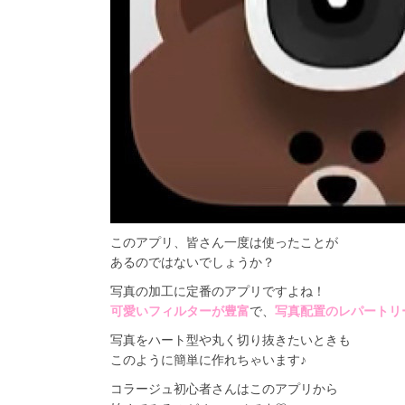
このアプリ
、
皆さん一度は使ったことが
あるのではないでしょうか？
写真の加工に定番のアプリですよね！
可愛いフィルター
が豊富
で、
写真配置のレパートリ
写真をハート型や丸く
切り抜き
たいときも
このように簡単に作れちゃいます♪
コラージュ初心者さんはこのアプリから