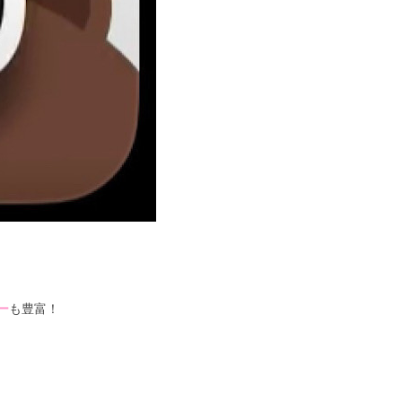
ー
も豊富！