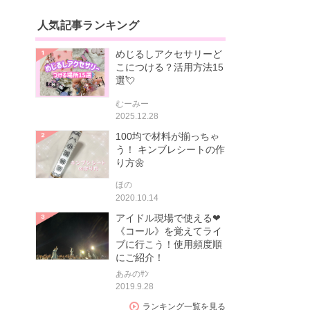
人気記事ランキング
めじるしアクセサリーど
こにつける？活用方法15
選💘
むーみー
2025.12.28
100均で材料が揃っちゃ
う！ キンブレシートの作
り方🌼
ほの
2020.10.14
アイドル現場で使える❤
《コール》を覚えてライ
ブに行こう！使用頻度順
にご紹介！
あみのｻﾝ
2019.9.28
ランキング一覧を見る