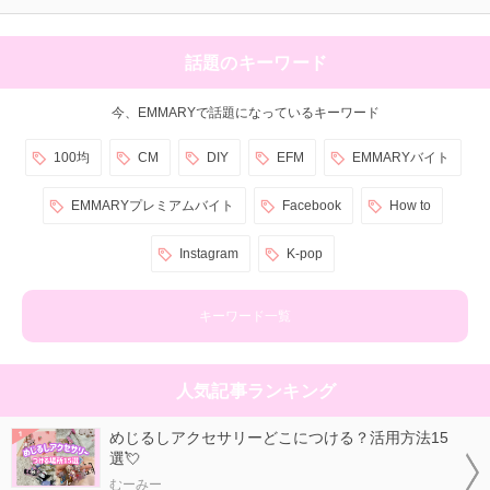
話題のキーワード
今、EMMARYで話題になっているキーワード
100均
CM
DIY
EFM
EMMARYバイト
EMMARYプレミアムバイト
Facebook
How to
Instagram
K-pop
キーワード一覧
人気記事ランキング
めじるしアクセサリーどこにつける？活用方法15
選💘
むーみー