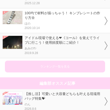
2025.12.28
100均で材料が揃っちゃう！ キンブレシートの作
り方🌼
ほの
2020.10.14
アイドル現場で使える❤《コール》を覚えてライ
ブに行こう！使用頻度順にご紹介！
あみのｻﾝ
2019.9.28
ランキング一覧を見る
編集部オススメ記事
【推し活】可愛いと大容量どちらも叶える現場用
バッグ特集💝
のん
2026.8.6