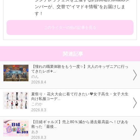
ンバーが、交替で“イマドキ情報”をお届けしま
す！
このライターの他の記事を見る
関連記事
【憧れの職業体験をもう一度✨】大人のキッザニアに行っ
てきたレポ✈...
のん
2026.8.4
夏祭り・花火大会に着て行きたい💖女子高生・女子大生
向け私服コーデ...
このか
2026.8.3
【日経ギャルズ】売上80％減から過去最高益へ！ぴあを
救った「最後...
あき
2026.8.3