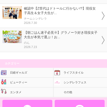
確認中【Z世代はドトールに行かない!?】現役女
子高生＆女子大生が...
チームシンデレラ
2026.7.30
【朝ごはん迷子必見🌞】グラノーラ好き現役女子
大生が本気で選ぶ！お...
のん
2026.7.23
カテゴリー
日経ギャルズ
ライフスタイル
ビューティー
シンデレラフェス
エンタメ
その他