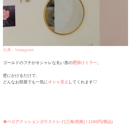
出典：Instagram
ゴールドのフチがオシャレな丸い形の
壁掛けミラー
。
壁にかけるだけで、
どんなお部屋でも一気に
オシャ見え
してくれます♡
◆ベロアクッションガラストレイ[三角/四角] / 1100円(税込)