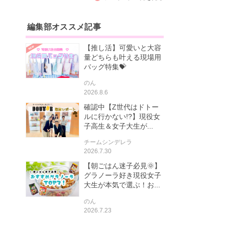
編集部オススメ記事
【推し活】可愛いと大容
量どちらも叶える現場用
バッグ特集💝
のん
2026.8.6
確認中【Z世代はドトー
ルに行かない!?】現役女
子高生＆女子大生が...
チームシンデレラ
2026.7.30
【朝ごはん迷子必見🌞】
グラノーラ好き現役女子
大生が本気で選ぶ！お...
のん
2026.7.23