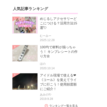
人気記事ランキング
めじるしアクセサリーど
こにつける？活用方法15
選💘
むーみー
2025.12.28
100均で材料が揃っちゃ
う！ キンブレシートの作
り方🌼
ほの
2020.10.14
アイドル現場で使える❤
《コール》を覚えてライ
ブに行こう！使用頻度順
にご紹介！
あみのｻﾝ
2019.9.28
ランキング一覧を見る