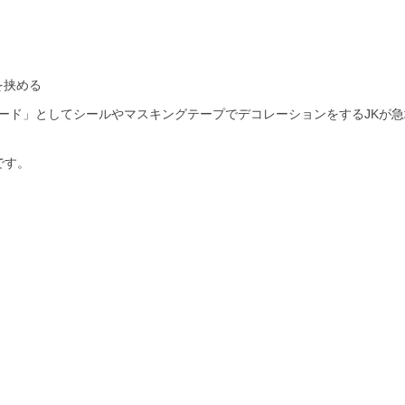
を挟める
カード」としてシールやマスキングテープでデコレーションをするJKが
です。