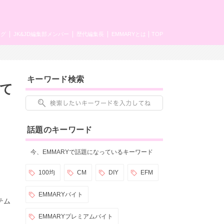
ング
JK&JD編集部メンバー
歴代編集長
EMMARYとは
TOP
キーワード検索
って
話題のキーワード
今、EMMARYで話題になっているキーワード
100均
CM
DIY
EFM
EMMARYバイト
テム
EMMARYプレミアムバイト