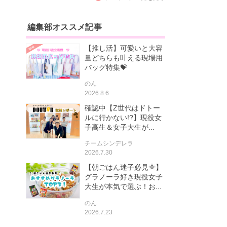
編集部オススメ記事
【推し活】可愛いと大容
量どちらも叶える現場用
バッグ特集💝
のん
2026.8.6
確認中【Z世代はドトー
ルに行かない!?】現役女
子高生＆女子大生が...
チームシンデレラ
2026.7.30
【朝ごはん迷子必見🌞】
グラノーラ好き現役女子
大生が本気で選ぶ！お...
のん
2026.7.23