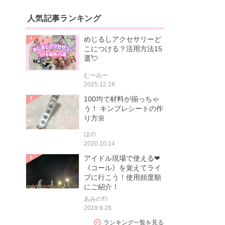
人気記事ランキング
めじるしアクセサリーど
こにつける？活用方法15
選💘
むーみー
2025.12.28
100均で材料が揃っちゃ
う！ キンブレシートの作
り方🌼
ほの
2020.10.14
アイドル現場で使える❤
《コール》を覚えてライ
ブに行こう！使用頻度順
にご紹介！
あみのｻﾝ
2019.9.28
ランキング一覧を見る