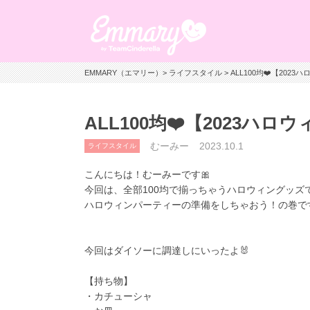
EMMARY（エマリー）
>
ライフスタイル
> ALL100均❤️【20
ALL100均❤️【2023ハ
むーみー
2023.10.1
ライフスタイル
こんにちは！むーみーです🎀
今回は、全部100均で揃っちゃうハロウィングッズ
ハロウィンパーティーの準備をしちゃおう！の巻です
今回はダイソーに調達しにいったよ🐰
【持ち物】
・カチューシャ