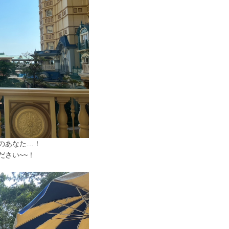
のあなた…！
ださい~~！