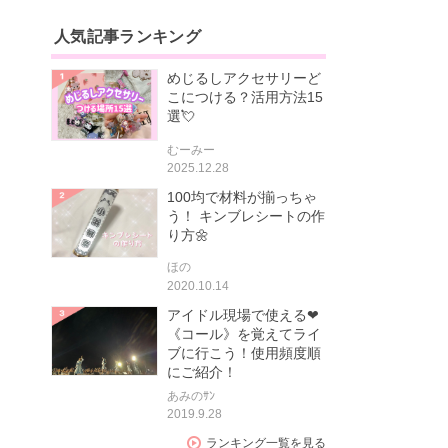
人気記事ランキング
めじるしアクセサリーど
こにつける？活用方法15
選💘
むーみー
2025.12.28
100均で材料が揃っちゃ
う！ キンブレシートの作
り方🌼
ほの
2020.10.14
アイドル現場で使える❤
《コール》を覚えてライ
ブに行こう！使用頻度順
にご紹介！
あみのｻﾝ
2019.9.28
ランキング一覧を見る