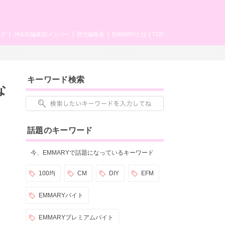
ング
JK&JD編集部メンバー
歴代編集長
EMMARYとは
TOP
キーワード検索
な
話題のキーワード
今、EMMARYで話題になっているキーワード
100均
CM
DIY
EFM
EMMARYバイト
EMMARYプレミアムバイト