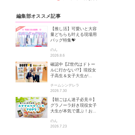
編集部オススメ記事
【推し活】可愛いと大容
量どちらも叶える現場用
バッグ特集💝
のん
2026.8.6
確認中【Z世代はドトー
ルに行かない!?】現役女
子高生＆女子大生が...
チームシンデレラ
2026.7.30
【朝ごはん迷子必見🌞】
グラノーラ好き現役女子
大生が本気で選ぶ！お...
のん
2026.7.23