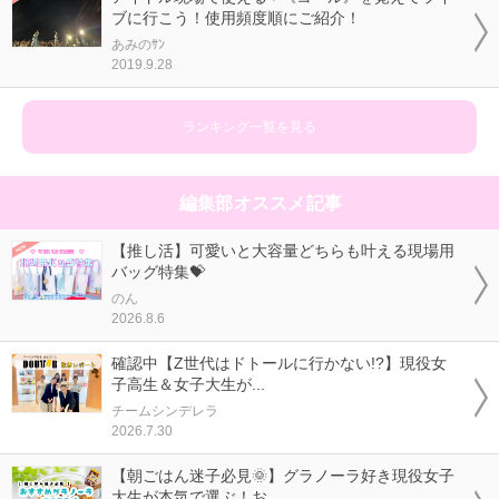
ブに行こう！使用頻度順にご紹介！
あみのｻﾝ
2019.9.28
ランキング一覧を見る
編集部オススメ記事
【推し活】可愛いと大容量どちらも叶える現場用
バッグ特集💝
のん
2026.8.6
確認中【Z世代はドトールに行かない!?】現役女
子高生＆女子大生が...
チームシンデレラ
2026.7.30
【朝ごはん迷子必見🌞】グラノーラ好き現役女子
大生が本気で選ぶ！お...