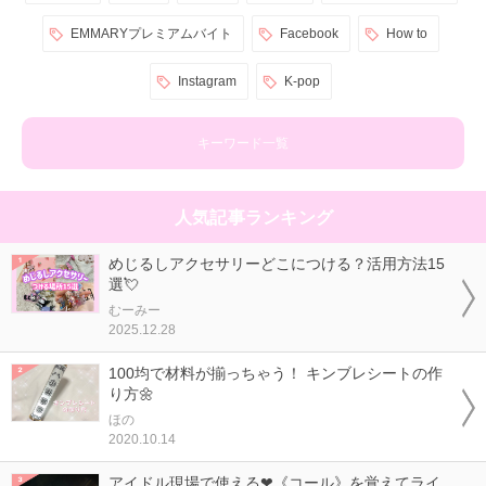
EMMARYプレミアムバイト
Facebook
How to
Instagram
K-pop
キーワード一覧
人気記事ランキング
めじるしアクセサリーどこにつける？活用方法15
選💘
むーみー
2025.12.28
100均で材料が揃っちゃう！ キンブレシートの作
り方🌼
ほの
2020.10.14
アイドル現場で使える❤《コール》を覚えてライ