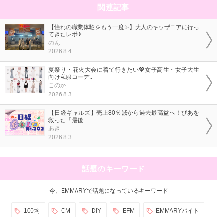
関連記事
【憧れの職業体験をもう一度✨】大人のキッザニアに行っ
てきたレポ✈...
のん
2026.8.4
夏祭り・花火大会に着て行きたい💖女子高生・女子大生
向け私服コーデ...
このか
2026.8.3
【日経ギャルズ】売上80％減から過去最高益へ！ぴあを
救った「最後...
あき
2026.8.3
話題のキーワード
今、EMMARYで話題になっているキーワード
100均
CM
DIY
EFM
EMMARYバイト