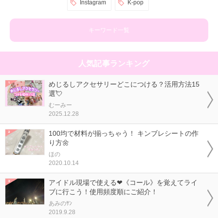
Instagram
K-pop
キーワード一覧
人気記事ランキング
めじるしアクセサリーどこにつける？活用方法15
選💘
むーみー
2025.12.28
100均で材料が揃っちゃう！ キンブレシートの作
り方🌼
ほの
2020.10.14
アイドル現場で使える❤《コール》を覚えてライ
ブに行こう！使用頻度順にご紹介！
あみのｻﾝ
2019.9.28