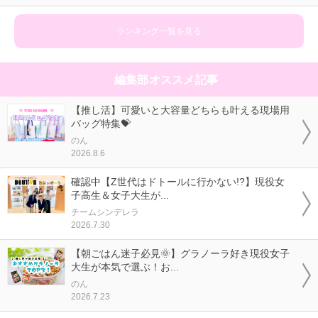
ランキング一覧を見る
編集部オススメ記事
【推し活】可愛いと大容量どちらも叶える現場用
バッグ特集💝
のん
2026.8.6
確認中【Z世代はドトールに行かない!?】現役女
子高生＆女子大生が...
チームシンデレラ
2026.7.30
【朝ごはん迷子必見🌞】グラノーラ好き現役女子
大生が本気で選ぶ！お...
のん
2026.7.23