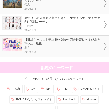
てきたレポ✈...
のん
2026.8.4
夏祭り・花火大会に着て行きたい💖女子高生・女子大生
向け私服コーデ...
このか
2026.8.3
【日経ギャルズ】売上80％減から過去最高益へ！ぴあを
救った「最後...
あき
2026.8.3
話題のキーワード
今、EMMARYで話題になっているキーワード
100均
CM
DIY
EFM
EMMARYバイト
EMMARYプレミアムバイト
Facebook
How to