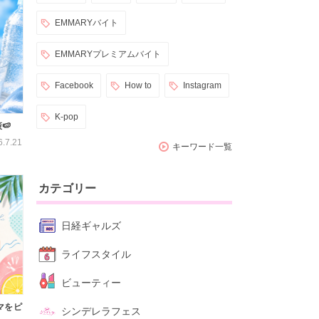
EMMARYバイト
EMMARYプレミアムバイト
Facebook
How to
Instagram
K-pop
🍉
6.7.21
キーワード一覧
カテゴリー
日経ギャルズ
ライフスタイル
ビューティー
マをピ
シンデレラフェス