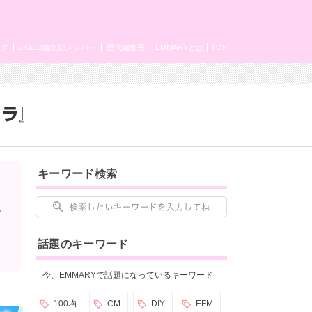
ング
JK&JD編集部メンバー
歴代編集長
EMMARYとは
TOP
キーワード検索
ん
話題のキーワード
今、EMMARYで話題になっているキーワード
100均
CM
DIY
EFM