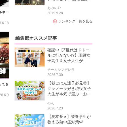
あみのｻﾝ
ルネー
2019.9.28
ランキング一覧を見る
6.6.18
編集部オススメ記事
確認中【Z世代はドトー
ルに行かない!?】現役女
子高生＆女子大生が...
チームシンデレラ
2026.7.30
【朝ごはん迷子必見🌞】
行ってき
グラノーラ好き現役女子
大生が本気で選ぶ！お...
26.6.9
のん
2026.7.23
【夏本番☀️】栄養学生が
教える熱中症対策🍉