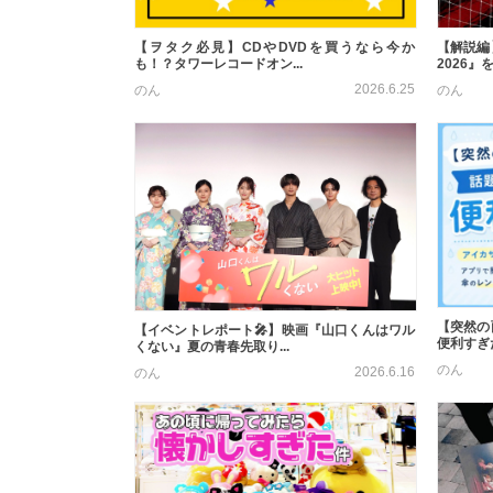
【ヲタク必見】CDやDVDを買うなら今か
【解説編
も！？タワーレコードオン...
2026』
2026.6.25
のん
のん
【突然の
【イベントレポート🎤】映画『山口くんはワル
便利すぎ
くない』夏の青春先取り...
のん
2026.6.16
のん