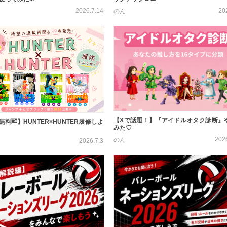
2026.7.14
20
のん
【Xで話題！】『アイドルオタク診断』
料🆓】HUNTER×HUNTER履修しよ
みた♡
202
のん
2026.7.3