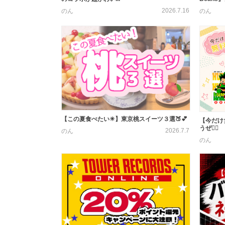
2026.7.16
のん
のん
【この夏食べたい☀︎】東京桃スイーツ３選🍑💕
【今だけ無
うぜ❤️‍🔥
2026.7.7
のん
のん