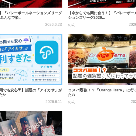
】『バレーボールネーションズリーグ
【今からでも間に合う！】『バレーボー
をみんなで楽...
ションズリーグ2026...
2026.6.23
202
のん
雨でも安心☔️】話題の「アイカサ」が
コスパ最強！？「Orange Terra」に
た✨
た🍊
2026.6.11
20
のん