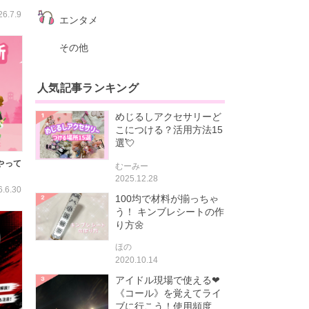
26.7.9
エンタメ
その他
人気記事ランキング
めじるしアクセサリーど
こにつける？活用方法15
選💘
やって
むーみー
2025.12.28
6.6.30
100均で材料が揃っちゃ
う！ キンブレシートの作
り方🌼
ほの
2020.10.14
アイドル現場で使える❤
《コール》を覚えてライ
ブに行こう！使用頻度...