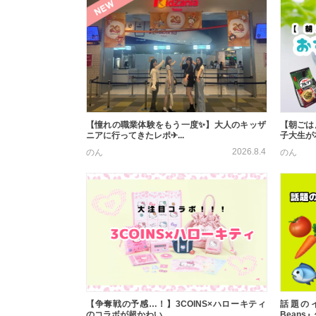
【憧れの職業体験をもう一度✨】大人のキッザ
【朝ごは
ニアに行ってきたレポ✈...
子大生が本
2026.8.4
のん
のん
【争奪戦の予感…！】3COINS×ハローキティ
話題のイ
のコラボが超かわい...
Beans』