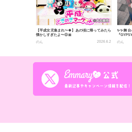
【平成女児集まれ〜🍀】あの頃に帰ってみたら
✨✨舞台
懐かしすぎたよ〜😖🎀
『GYPSY
2026.6.2
のん
のん