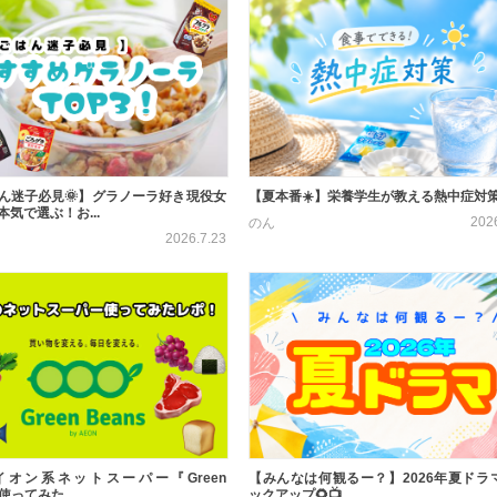
ん迷子必見🌞】グラノーラ好き現役女
【夏本番☀️】栄養学生が教える熱中症対策
気で選ぶ！お...
202
のん
2026.7.23
オン系ネットスーパー『Green
【みんなは何観るー？】2026年夏ドラ
使ってみた...
ックアップ🌻📺