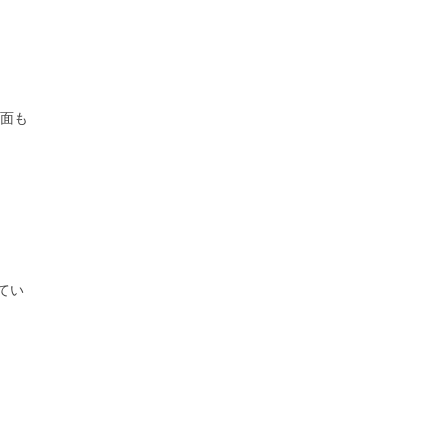
場面も
てい