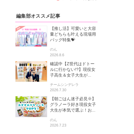
編集部オススメ記事
【推し活】可愛いと大容
量どちらも叶える現場用
バッグ特集💝
のん
2026.8.6
確認中【Z世代はドトー
ルに行かない!?】現役女
子高生＆女子大生が...
チームシンデレラ
2026.7.30
【朝ごはん迷子必見🌞】
グラノーラ好き現役女子
大生が本気で選ぶ！お...
のん
2026.7.23