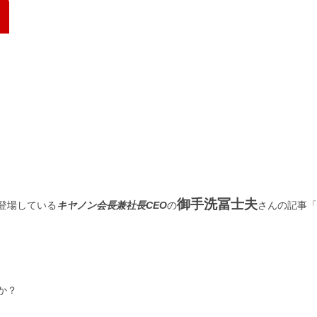
御手洗冨士夫
登場している
キヤノン会長兼社長CEO
の
さんの記事「
か？