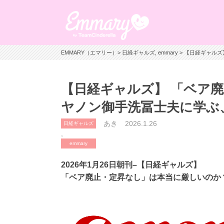
EMMARY（エマリー）
>
日経ギャルズ
,
emmary
> 【日経ギャル
【日経ギャルズ】 「ベア
ヤノン御手洗冨士夫に学ぶ
あき
2026.1.26
日経ギャルズ
,
emmary
2026年1月26日朝刊–【日経ギャルズ】
「ベア廃止・定昇なし」は本当に厳しいのか