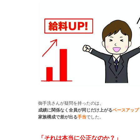
御手洗さんが疑問を持ったのは、
成績に関係なく全員が同じだけ上がる
ベースアップ
家族構成で差が出る
手当
でした。
「それは本当に公正なのか？」