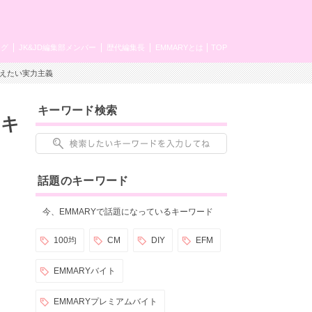
ング
JK&JD編集部メンバー
歴代編集長
EMMARYとは
TOP
考えたい実力主義
キーワード検索
？キ
話題のキーワード
今、EMMARYで話題になっているキーワード
100均
CM
DIY
EFM
EMMARYバイト
EMMARYプレミアムバイト