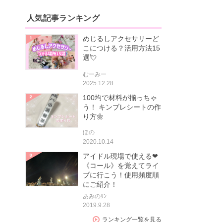
人気記事ランキング
めじるしアクセサリーど
こにつける？活用方法15
選💘
むーみー
2025.12.28
100均で材料が揃っちゃ
う！ キンブレシートの作
り方🌼
ほの
2020.10.14
アイドル現場で使える❤
《コール》を覚えてライ
ブに行こう！使用頻度順
にご紹介！
あみのｻﾝ
2019.9.28
ランキング一覧を見る