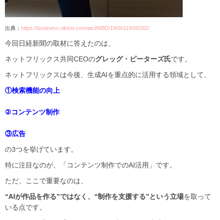
出典：
https://business.nikkei.com/atcl/NBD/19/00119/00282/
今回日経新聞の取材に答えたのは、
ネットフリックス共同CEOの
グレッグ・ピーターズ氏
です。
ネットフリックスは今後、生成AIを重点的に活用する領域として、
①検索機能の向上
②コンテンツ制作
③広告
の3つを挙げています。
特に注目なのが、「コンテンツ制作でのAI活用」です。
ただ、ここで重要なのは、
“AIが作品を作る”ではなく、“制作を支援する”という立場
を取って
いる点です。