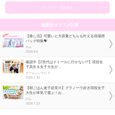
ランキング一覧を見る
編集部オススメ記事
【推し活】可愛いと大容量どちらも叶える現場用
バッグ特集💝
のん
2026.8.6
確認中【Z世代はドトールに行かない!?】現役女
子高生＆女子大生が...
チームシンデレラ
2026.7.30
【朝ごはん迷子必見🌞】グラノーラ好き現役女子
大生が本気で選ぶ！お...
のん
2026.7.23