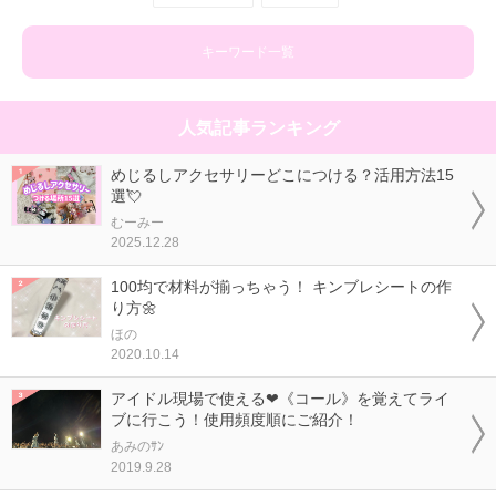
キーワード一覧
人気記事ランキング
めじるしアクセサリーどこにつける？活用方法15
選💘
むーみー
2025.12.28
100均で材料が揃っちゃう！ キンブレシートの作
り方🌼
ほの
2020.10.14
アイドル現場で使える❤《コール》を覚えてライ
ブに行こう！使用頻度順にご紹介！
あみのｻﾝ
2019.9.28