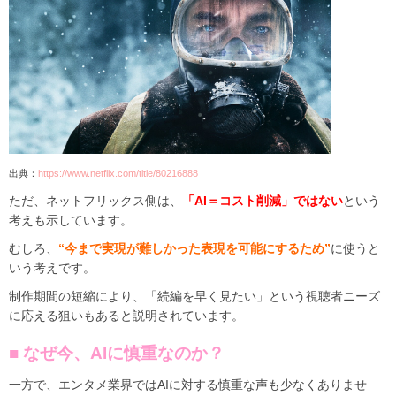
出典：
https://www.netflix.com/title/80216888
ただ、ネットフリックス側は、
「AI＝コスト削減」ではない
という
考えも示しています。
むしろ、
“今まで実現が難しかった表現を可能にするため”
に使うと
いう考えです。
制作期間の短縮により、「続編を早く見たい」という視聴者ニーズ
に応える狙いもあると説明されています。
■ なぜ今、AIに慎重なのか？
一方で、エンタメ業界ではAIに対する慎重な声も少なくありませ