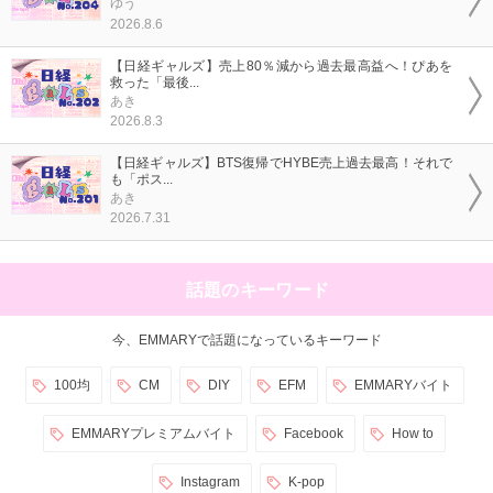
ゆう
2026.8.6
【日経ギャルズ】売上80％減から過去最高益へ！ぴあを
救った「最後...
あき
2026.8.3
【日経ギャルズ】BTS復帰でHYBE売上過去最高！それで
も「ポス...
あき
2026.7.31
話題のキーワード
今、EMMARYで話題になっているキーワード
100均
CM
DIY
EFM
EMMARYバイト
EMMARYプレミアムバイト
Facebook
How to
Instagram
K-pop